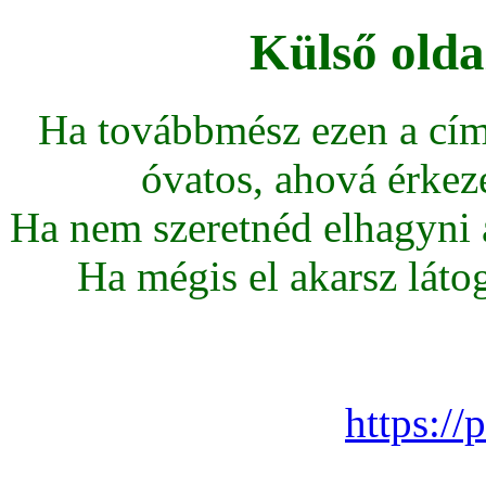
Külső olda
Ha továbbmész ezen a cím
óvatos, ahová érkeze
Ha nem szeretnéd elhagyni az
Ha mégis el akarsz látoga
https://