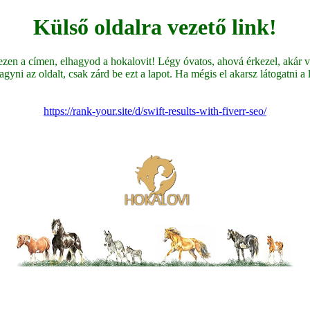
Külső oldalra vezető link!
en a címen, elhagyod a hokalovit! Légy óvatos, ahová érkezel, akár ve
yni az oldalt, csak zárd be ezt a lapot. Ha mégis el akarsz látogatni a li
https://rank-your.site/d/swift-results-with-fiverr-seo/