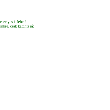
szélyes is lehet!
nkre, csak kattints rá: