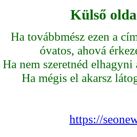
Külső olda
Ha továbbmész ezen a cím
óvatos, ahová érkeze
Ha nem szeretnéd elhagyni az
Ha mégis el akarsz látoga
https://seone