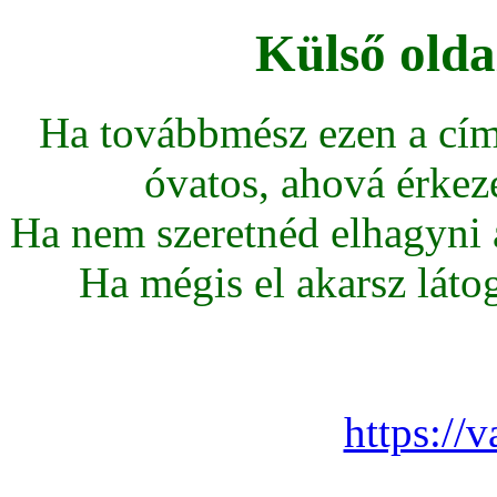
Külső olda
Ha továbbmész ezen a cím
óvatos, ahová érkeze
Ha nem szeretnéd elhagyni az
Ha mégis el akarsz látoga
https://