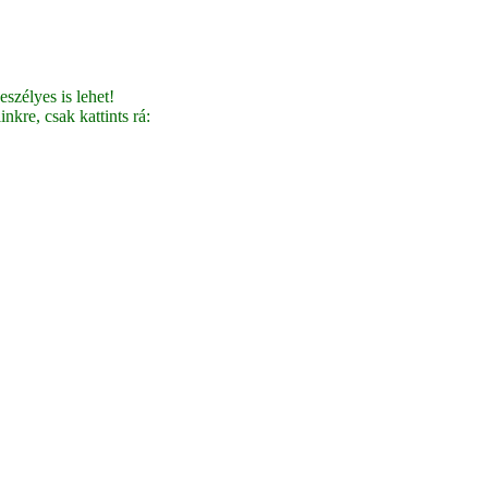
szélyes is lehet!
nkre, csak kattints rá: