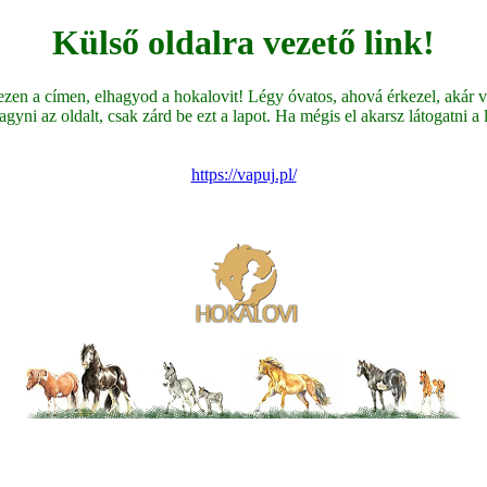
Külső oldalra vezető link!
en a címen, elhagyod a hokalovit! Légy óvatos, ahová érkezel, akár ve
yni az oldalt, csak zárd be ezt a lapot. Ha mégis el akarsz látogatni a li
https://vapuj.pl/