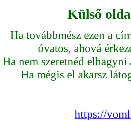
Külső olda
Ha továbbmész ezen a cím
óvatos, ahová érkeze
Ha nem szeretnéd elhagyni az
Ha mégis el akarsz látoga
https://vom