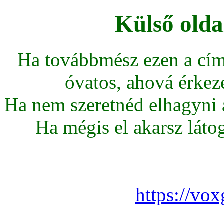
Külső olda
Ha továbbmész ezen a cím
óvatos, ahová érkeze
Ha nem szeretnéd elhagyni az
Ha mégis el akarsz látoga
https://vo