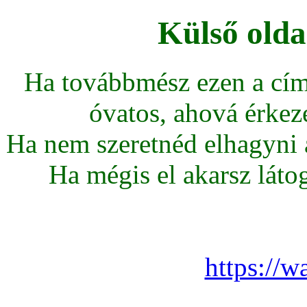
Külső olda
Ha továbbmész ezen a cím
óvatos, ahová érkeze
Ha nem szeretnéd elhagyni az
Ha mégis el akarsz látoga
https://w