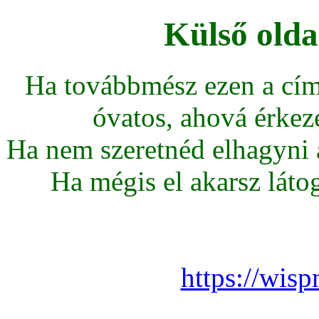
Külső olda
Ha továbbmész ezen a cím
óvatos, ahová érkeze
Ha nem szeretnéd elhagyni az
Ha mégis el akarsz látoga
https://wis