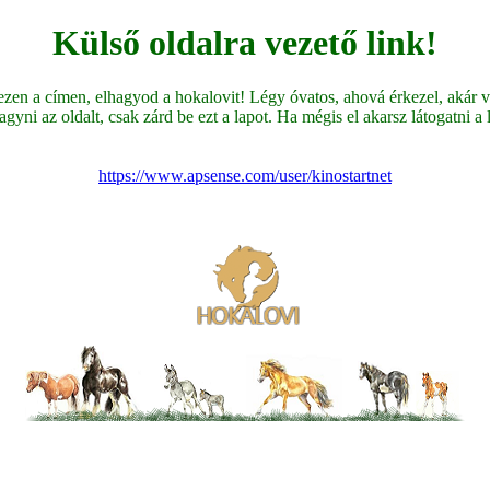
Külső oldalra vezető link!
en a címen, elhagyod a hokalovit! Légy óvatos, ahová érkezel, akár ve
yni az oldalt, csak zárd be ezt a lapot. Ha mégis el akarsz látogatni a li
https://www.apsense.com/user/kinostartnet