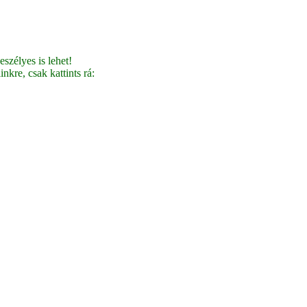
szélyes is lehet!
nkre, csak kattints rá: