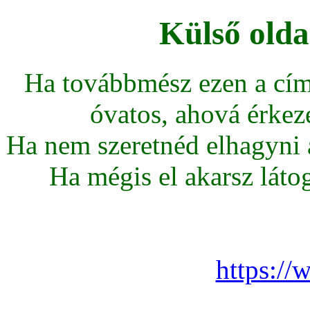
Külső olda
Ha továbbmész ezen a cím
óvatos, ahová érkeze
Ha nem szeretnéd elhagyni az
Ha mégis el akarsz látoga
https://