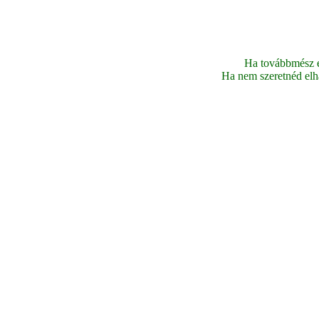
Ha továbbmész ez
Ha nem szeretnéd elhag