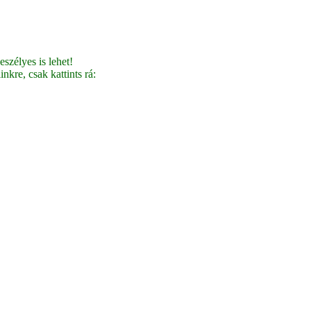
szélyes is lehet!
nkre, csak kattints rá: