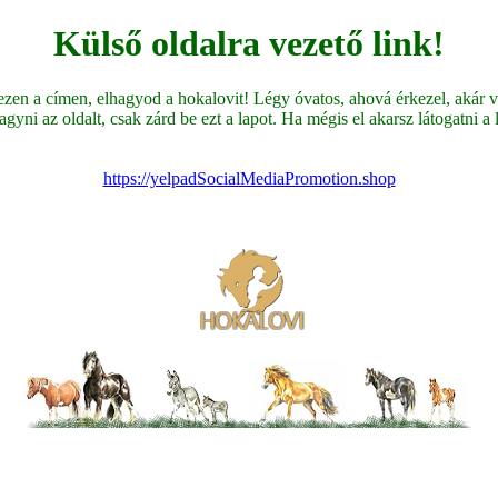
Külső oldalra vezető link!
en a címen, elhagyod a hokalovit! Légy óvatos, ahová érkezel, akár ve
yni az oldalt, csak zárd be ezt a lapot. Ha mégis el akarsz látogatni a li
https://yelpadSocialMediaPromotion.shop