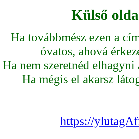
Külső olda
Ha továbbmész ezen a cím
óvatos, ahová érkeze
Ha nem szeretnéd elhagyni az
Ha mégis el akarsz látoga
https://ylutagA