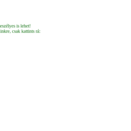
szélyes is lehet!
nkre, csak kattints rá: