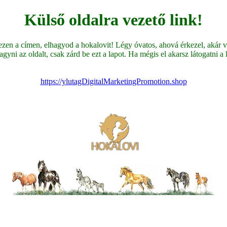
Külső oldalra vezető link!
en a címen, elhagyod a hokalovit! Légy óvatos, ahová érkezel, akár ve
yni az oldalt, csak zárd be ezt a lapot. Ha mégis el akarsz látogatni a li
https://ylutagDigitalMarketingPromotion.shop