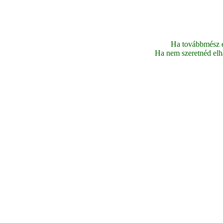
Ha továbbmész ez
Ha nem szeretnéd elhag