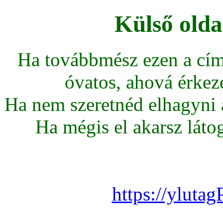
Külső olda
Ha továbbmész ezen a cím
óvatos, ahová érkeze
Ha nem szeretnéd elhagyni az
Ha mégis el akarsz látoga
https://yluta