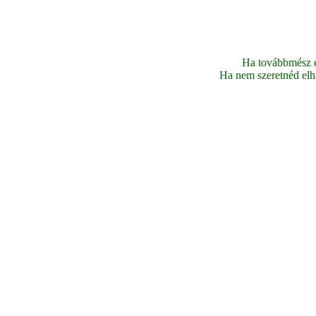
Ha továbbmész ez
Ha nem szeretnéd elhag