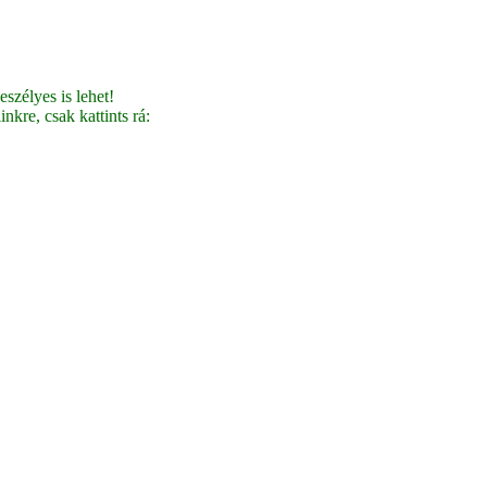
szélyes is lehet!
nkre, csak kattints rá: