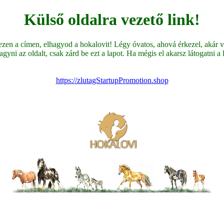
Külső oldalra vezető link!
en a címen, elhagyod a hokalovit! Légy óvatos, ahová érkezel, akár ve
yni az oldalt, csak zárd be ezt a lapot. Ha mégis el akarsz látogatni a li
https://zlutagStartupPromotion.shop