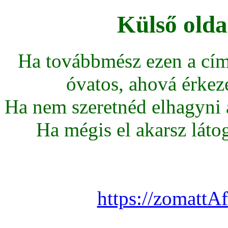
Külső olda
Ha továbbmész ezen a cím
óvatos, ahová érkeze
Ha nem szeretnéd elhagyni az
Ha mégis el akarsz látoga
https://zomattA