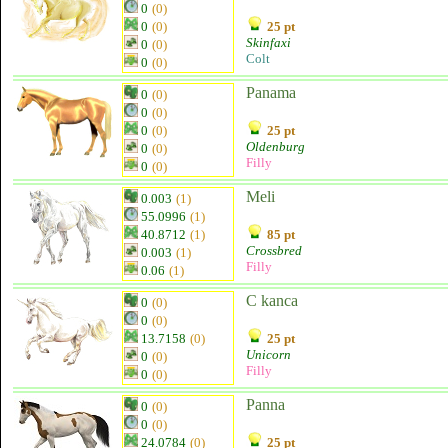
0
(0)
0
(0)
25 pt
Skinfaxi
0
(0)
Colt
0
(0)
Panama
0
(0)
0
(0)
0
(0)
25 pt
Oldenburg
0
(0)
Filly
0
(0)
Meli
0.003
(1)
55.0996
(1)
40.8712
(1)
85 pt
Crossbred
0.003
(1)
Filly
0.06
(1)
C kanca
0
(0)
0
(0)
13.7158
(0)
25 pt
Unicorn
0
(0)
Filly
0
(0)
Panna
0
(0)
0
(0)
24.0784
(0)
25 pt