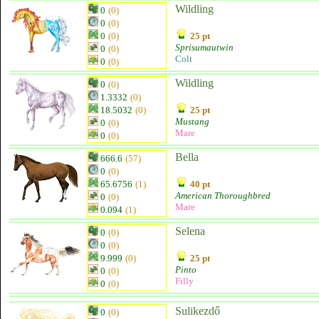
Wildling
0
(0)
0
(0)
0
(0)
25 pt
Sprisumautwin
0
(0)
Colt
0
(0)
Wildling
0
(0)
1.3332
(0)
18.5032
(0)
25 pt
Mustang
0
(0)
Mare
0
(0)
Bella
666.6
(57)
0
(0)
65.6756
(1)
40 pt
American Thoroughbred
0
(0)
Mare
0.094
(1)
Selena
0
(0)
0
(0)
9.999
(0)
25 pt
Pinto
0
(0)
Filly
0
(0)
Sulikezdő
0
(0)