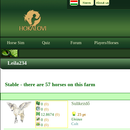
Horse Sim
Quiz
Forum
Players/Horses
Leila234
Stable - there are 57 horses on this farm
Sulikezdő
0
(0)
0
(0)
12.8674
(0)
25 pt
Unizus
0
(0)
Colt
0
(0)