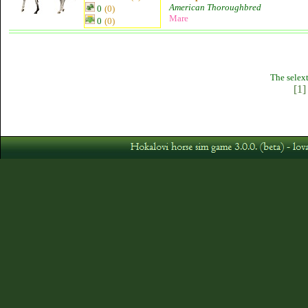
American Thoroughbred
0
(0)
Mare
0
(0)
The selext
[1]