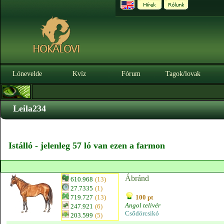
Lónevelde
Kvíz
Fórum
Tagok/lovak
Leila234
Istálló - jelenleg 57 ló van ezen a farmon
Ábránd
610.968
(13)
27.7335
(1)
719.727
(13)
100 pt
Angol telivér
247.921
(6)
Csődörcsikó
203.599
(5)