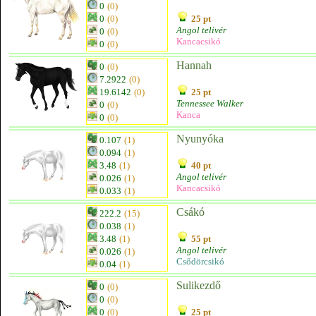
0
(0)
0
(0)
25 pt
Angol telivér
0
(0)
Kancacsikó
0
(0)
Hannah
0
(0)
7.2922
(0)
19.6142
(0)
25 pt
Tennessee Walker
0
(0)
Kanca
0
(0)
Nyunyóka
0.107
(1)
0.094
(1)
3.48
(1)
40 pt
Angol telivér
0.026
(1)
Kancacsikó
0.033
(1)
Csákó
222.2
(15)
0.038
(1)
3.48
(1)
55 pt
Angol telivér
0.026
(1)
Csődörcsikó
0.04
(1)
Sulikezdő
0
(0)
0
(0)
0
(0)
25 pt