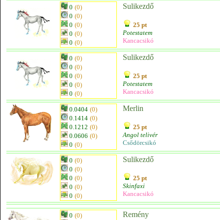
Sulikezdő
0
(0)
0
(0)
0
(0)
25 pt
Potestatem
0
(0)
Kancacsikó
0
(0)
Sulikezdő
0
(0)
0
(0)
0
(0)
25 pt
Potestatem
0
(0)
Kancacsikó
0
(0)
Merlin
0.0404
(0)
0.1414
(0)
0.1212
(0)
25 pt
Angol telivér
0.0606
(0)
Csődörcsikó
0
(0)
Sulikezdő
0
(0)
0
(0)
0
(0)
25 pt
Skinfaxi
0
(0)
Kancacsikó
0
(0)
Remény
0
(0)