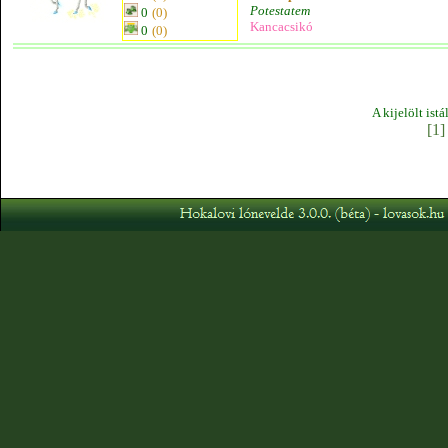
Potestatem
0
(0)
Kancacsikó
0
(0)
A kijelölt ist
[1]