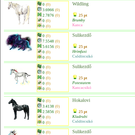
Wildling
0
(0)
3.6966
(0)
2.7876
(0)
25 pt
Brumby
0
(0)
Kanca
0
(0)
Sulikezdő
0
(0)
7.5548
(0)
5.6156
(0)
25 pt
Hrímfaxi
0
(0)
Csődörcsikó
0
(0)
Sulikezdő
0
(0)
0
(0)
0
(0)
25 pt
Potestatem
0
(0)
Kancacsikó
0
(0)
Hokalovi
0
(0)
3.4138
(0)
2.5856
(0)
25 pt
Kladrubi
0
(0)
Csődörcsikó
0
(0)
Sulikezdő
0
(0)