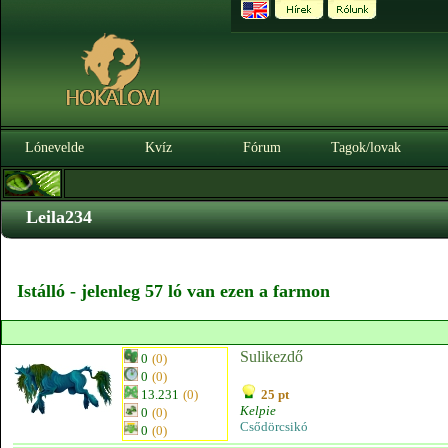
Lónevelde
Kvíz
Fórum
Tagok/lovak
Leila234
Istálló - jelenleg 57 ló van ezen a farmon
Sulikezdő
0
(0)
0
(0)
13.231
(0)
25 pt
Kelpie
0
(0)
Csődörcsikó
0
(0)