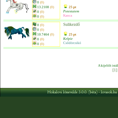
0
(0)
13.2108
(0)
25 pt
Potestatem
0
(0)
Kanca
0
(0)
Sulikezdő
0
(0)
0
(0)
10.7464
(0)
25 pt
Kelpie
0
(0)
Csődörcsikó
0
(0)
A kijelölt ist
[1]