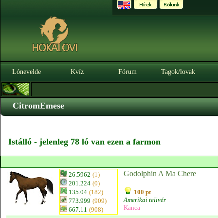
Lónevelde
Kvíz
Fórum
Tagok/lovak
CitromEmese
Istálló - jelenleg 78 ló van ezen a farmon
Godolphin A Ma Chere
26.5962
(1)
201.224
(0)
135.04
(182)
100 pt
Amerikai telivér
773.999
(909)
Kanca
667.11
(908)