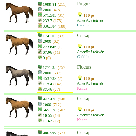
Fulgur
1699.81
(211)
2000
(475)
571.583
(81)
100 pt
Amerikai telivér
233.7
(175)
Csődör
336.184
(180)
Csikaj
1741.03
(33)
2000
(62)
223.646
(1)
100 pt
Amerikai telivér
67.06
(11)
Csődör
0
(0)
Fluctus
1271.35
(257)
2000
(537)
453.738
(2)
100 pt
Amerikai telivér
175.4
(142)
Kanca
33.46
(27)
Csikaj
947.478
(440)
2000
(712)
665.178
(607)
100 pt
Amerikai telivér
10.55
(14)
Kanca
11.62
(17)
Csikaj
906.599
(573)