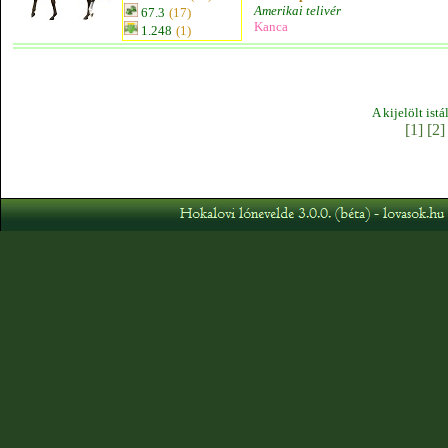
Amerikai telivér
67.3
(17)
Kanca
1.248
(1)
A kijelölt ist
[1]
[2]