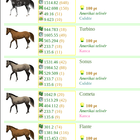
1514.82
(648)
642.698
(150)
100 pt
Amerikai telivér
49.16
(51)
Csődör
9.623
(10)
Turbino
944.783
(18)
1605.55
(49)
565.294
(9)
100 pt
Amerikai telivér
233.7
(18)
Kanca
135.6
(11)
Sonus
1531.46
(42)
1984.52
(88)
529.509
(1)
100 pt
Amerikai telivér
233.7
(33)
Csődör
135.6
(19)
Cometa
1042.9
(20)
1513.29
(42)
404.112
(8)
100 pt
Amerikai telivér
233.7
(16)
Kanca
135.6
(9)
Flante
301.2
(74)
1381.94
(116)
115.453
(28)
100 pt