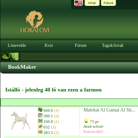
Lónevelde
Kvíz
Fórum
Tagok/lovak
BookMaker
Istálló - jelenleg 40 ló van ezen a farmon
Malekat Al Gamal Al Sh...
666.6
(3)
300.1
(2)
166.8
(1)
75 pt
Arab telivér
632
(3)
Kancacsikó
283.3
(2)