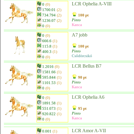
LCR Ophelia A-VIII
0
(0)
1700.01
(2)
734.794
(2)
100 pt
Pinto
1236.07
(2)
Kanca
0
(0)
A7 jobb
0
(0)
666.6
(1)
115.8
(1)
100 pt
Pinto
400.3
(1)
Csődörcsikó
0
(0)
LCR Bellus B7
1.2016
(0)
1581.66
(1)
595.844
(1)
90 pt
Pinto
1101.53
(1)
Kanca
0
(0)
LCR Ophelia A6
0
(0)
1891.58
(1)
551.073
(1)
95 pt
Pinto
920.822
(1)
Kanca
0
(0)
LCR Amor A-VII
0.001
(1)