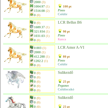
2000
(3)
1004.97
(1)
100 pt
Pinto
1516.08
(2)
Csődör
0
(0)
LCR Bellus B6
0
(0)
1689.37
(1)
321.934
(1)
90 pt
Pinto
1031.03
(1)
Kanca
0
(0)
LCR Amor A-VI
0.003
(1)
2000
(1)
412.288
(1)
80 pt
Pinto
1202.2
(1)
Csődör
0
(0)
Sulikezdő
0
(0)
0
(0)
0
(0)
25 pt
Pegazus
0
(0)
Csődörcsikó
0
(0)
Sulikezdő
0
(0)
0
(0)
0
(0)
25 pt