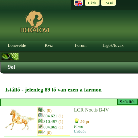
Lónevelde
Kvíz
Fórum
Tagok/lovak
9ol
Istálló - jelenleg 89 ló van ezen a farmon
LCR Noctis B-IV
0
(0)
804.621
(1)
316.497
(1)
50 pt
Pinto
804.865
(1)
Csődör
0
(0)