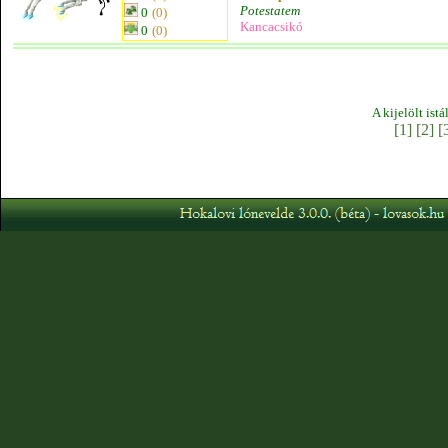
Potestatem
0
(0)
Kancacsikó
0
(0)
A kijelölt ist
[1]
[2]
[