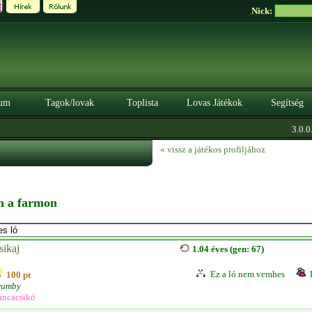
Nick:
um
Tagok/lovak
Toplista
Lovas Játékok
Segítség
3.0.0. B
« vissz a játékos profiljához
en a farmon
sikaj
1.04 éves (gen: 67)
Ez a ló nem vemhes
100 pt
rumby
ancacsikó