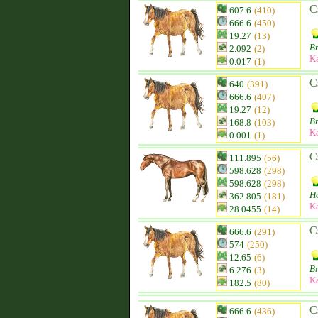
C
607.6
(410)
666.6
(450)
19.27
(13)
B
2.092
(2)
K
0.017
(1)
C
640
(391)
666.6
(407)
19.27
(12)
B
168.8
(103)
K
0.001
(1)
C
111.895
(56)
598.628
(298)
598.628
(298)
Ho
362.805
(181)
K
28.0455
(14)
C
666.6
(291)
574
(250)
12.65
(6)
B
6.276
(3)
K
182.5
(80)
C
666.6
(436)