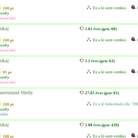
Ez a ló nem vemhes
100 pt
rumby
ancacsikó
sikaj
1.02 éves (gen: 60)
Ez a ló nem vemhes
100 pt
rumby
ancacsikó
sikaj
1.1 éves (gen: 63)
Ez a ló nem vemhes
95 pt
rumby
ancacsikó
ueensland Shelly
27.85 éves (gen: 65)
Ez a ló fedezőmén (Ár: 70
100 pt
rumby
sődör
sikaj
1.08 éves (gen: 420)
Ez a ló nem vemhes
100 pt