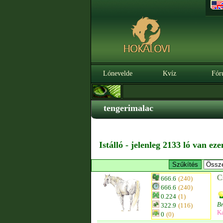
Lónevelde
Kvíz
Fór
tengerimalac
Istálló - jelenleg 2133 ló van ez
C
666.6
(240)
666.6
(240)
0.224
(1)
B
322.9
(116)
K
0
(0)