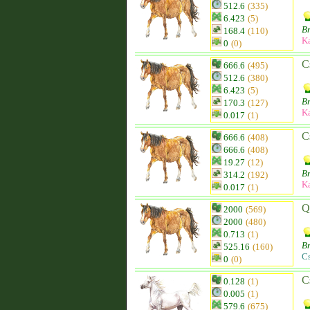
512.6
(335)
6.423
(5)
B
168.4
(110)
K
0
(0)
C
666.6
(495)
512.6
(380)
6.423
(5)
B
170.3
(127)
K
0.017
(1)
C
666.6
(408)
666.6
(408)
19.27
(12)
B
314.2
(192)
K
0.017
(1)
Q
2000
(569)
2000
(480)
0.713
(1)
B
525.16
(160)
C
0
(0)
C
0.128
(1)
0.005
(1)
579.6
(675)