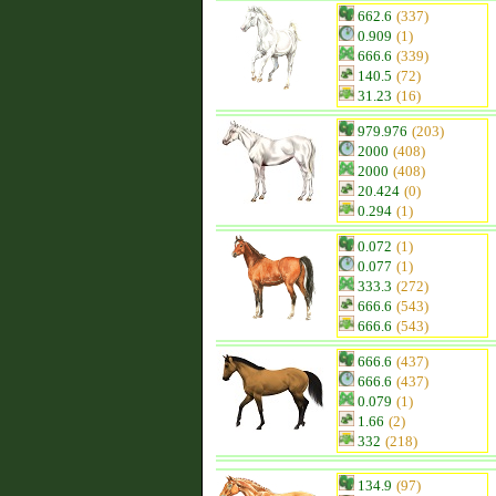
662.6
(337)
0.909
(1)
666.6
(339)
140.5
(72)
31.23
(16)
979.976
(203)
2000
(408)
2000
(408)
20.424
(0)
0.294
(1)
0.072
(1)
0.077
(1)
333.3
(272)
666.6
(543)
666.6
(543)
666.6
(437)
666.6
(437)
0.079
(1)
1.66
(2)
332
(218)
134.9
(97)