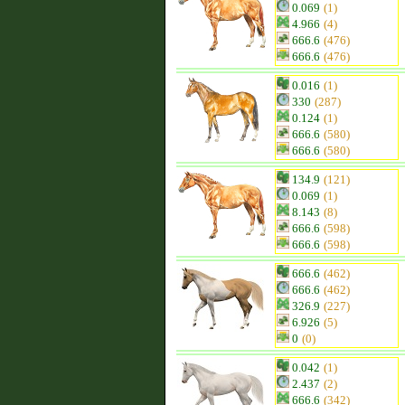
0.069
(1)
4.966
(4)
666.6
(476)
666.6
(476)
0.016
(1)
330
(287)
0.124
(1)
666.6
(580)
666.6
(580)
134.9
(121)
0.069
(1)
8.143
(8)
666.6
(598)
666.6
(598)
666.6
(462)
666.6
(462)
326.9
(227)
6.926
(5)
0
(0)
0.042
(1)
2.437
(2)
666.6
(342)