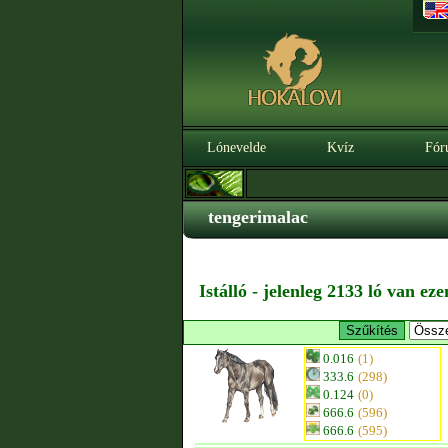
Lónevelde
Kvíz
Fór
tengerimalac
Istálló - jelenleg 2133 ló van ez
0.016
(1)
333.6
(298)
0.124
(0)
666.6
(596)
666.6
(595)