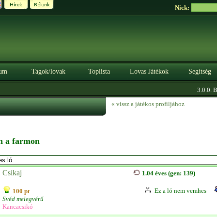
Nick:
um
Tagok/lovak
Toplista
Lovas Játékok
Segítség
3.0.0. BÉ
« vissz a játékos profiljához
en a farmon
Csikaj
1.04 éves (gen: 139)
Ez a ló nem vemhes
100 pt
Svéd melegvérű
Kancacsikó