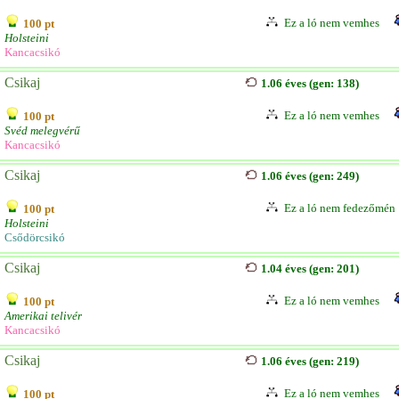
Ez a ló nem vemhes
100 pt
Holsteini
Kancacsikó
Csikaj
1.06 éves (gen: 138)
Ez a ló nem vemhes
100 pt
Svéd melegvérű
Kancacsikó
Csikaj
1.06 éves (gen: 249)
Ez a ló nem fedezőmén
100 pt
Holsteini
Csődörcsikó
Csikaj
1.04 éves (gen: 201)
Ez a ló nem vemhes
100 pt
Amerikai telivér
Kancacsikó
Csikaj
1.06 éves (gen: 219)
Ez a ló nem vemhes
100 pt