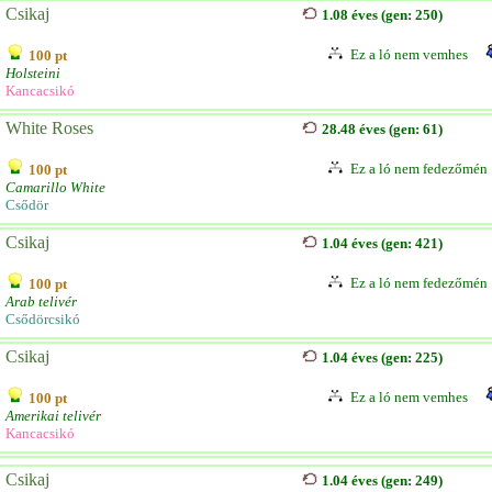
Csikaj
1.08 éves (gen: 250)
Ez a ló nem vemhes
100 pt
Holsteini
Kancacsikó
White Roses
28.48 éves (gen: 61)
Ez a ló nem fedezőmén
100 pt
Camarillo White
Csődör
Csikaj
1.04 éves (gen: 421)
Ez a ló nem fedezőmén
100 pt
Arab telivér
Csődörcsikó
Csikaj
1.04 éves (gen: 225)
Ez a ló nem vemhes
100 pt
Amerikai telivér
Kancacsikó
Csikaj
1.04 éves (gen: 249)