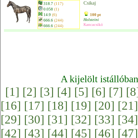
Csikaj
318.7
(117)
0.058
(1)
14.9
(6)
100 pt
Holsteini
666.6
(244)
Kancacsikó
666.6
(244)
A kijelölt istállóba
[1]
[2]
[3]
[4]
[5]
[6]
[7]
[8
[16]
[17]
[18]
[19]
[20]
[21]
[29]
[30]
[31]
[32]
[33]
[34]
[42]
[43]
[44]
[45]
[46]
[47]