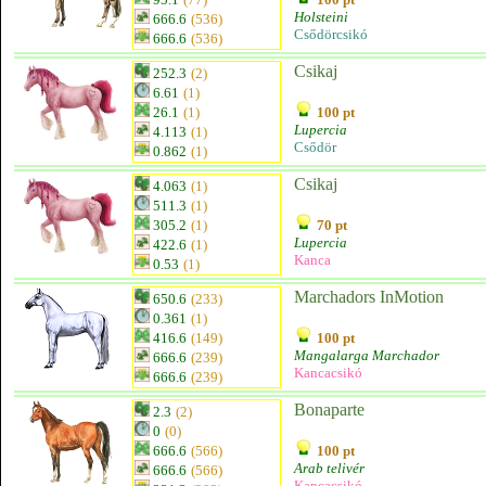
Holsteini
666.6
(536)
Csődörcsikó
666.6
(536)
Csikaj
252.3
(2)
6.61
(1)
26.1
(1)
100 pt
Lupercia
4.113
(1)
Csődör
0.862
(1)
Csikaj
4.063
(1)
511.3
(1)
305.2
(1)
70 pt
Lupercia
422.6
(1)
Kanca
0.53
(1)
Marchadors InMotion
650.6
(233)
0.361
(1)
416.6
(149)
100 pt
Mangalarga Marchador
666.6
(239)
Kancacsikó
666.6
(239)
Bonaparte
2.3
(2)
0
(0)
666.6
(566)
100 pt
Arab telivér
666.6
(566)
Kancacsikó