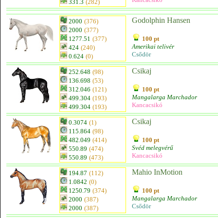
331.3
(282)
Godolphin Hansen
2000
(376)
2000
(377)
1277.51
(377)
100 pt
Amerikai telivér
424
(240)
Csődör
0.624
(0)
Csikaj
252.648
(98)
136.698
(53)
312.046
(121)
100 pt
Mangalarga Marchador
499.304
(193)
Kancacsikó
499.304
(193)
Csikaj
0.3074
(1)
115.864
(98)
482.049
(414)
100 pt
Svéd melegvérű
550.89
(474)
Kancacsikó
550.89
(473)
Mahio InMotion
194.87
(112)
1.0842
(0)
1250.79
(374)
100 pt
Mangalarga Marchador
2000
(387)
Csődör
2000
(387)