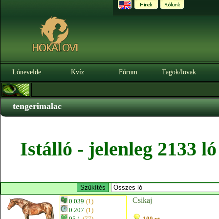
Lónevelde
Kvíz
Fórum
Tagok/lovak
tengerimalac
Istálló - jelenleg 2133 
Csikaj
0.039
(1)
0.207
(1)
95.1
(77)
100 pt