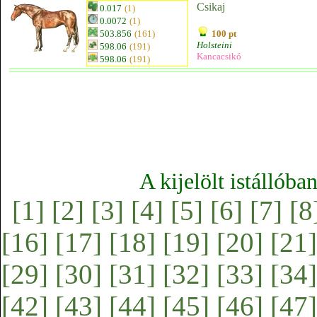
Csikaj
0.017
(1)
0.0072
(1)
503.856
(161)
100 pt
Holsteini
598.06
(191)
Kancacsikó
598.06
(191)
A kijelölt istállóba
[1]
[2]
[3]
[4]
[5]
[6]
[7]
[8
[16]
[17]
[18]
[19]
[20]
[21]
[29]
[30]
[31]
[32]
[33]
[34]
[42]
[43]
[44]
[45]
[46]
[47]