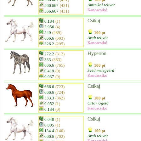
Amerikai telivér
566.667
(431)
Kancacsikó
566.667
(431)
Csikaj
0.184
(1)
3.956
(4)
540
(489)
100 pt
Arab telivér
666.6
(603)
Kancacsikó
326.2
(295)
Hyperion
272.2
(312)
333
(383)
666.6
(765)
100 pt
Svéd melegvérű
0.419
(0)
Kancacsikó
0.037
(0)
Csikaj
666.6
(723)
666.6
(724)
333.3
(362)
100 pt
Orlov Ügető
0.052
(1)
Kancacsikó
0.134
(0)
Csikaj
0.048
(1)
0.005
(1)
134.4
(140)
100 pt
Arab telivér
666.6
(702)
Kancacsikó