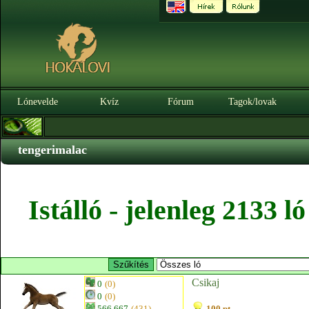
Lónevelde
Kvíz
Fórum
Tagok/lovak
tengerimalac
Istálló - jelenleg 2133 
Csikaj
0
(0)
0
(0)
566.667
(431)
100 pt