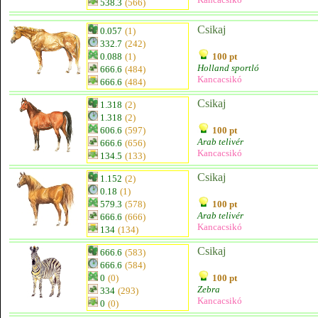
538.3
(566)
Csikaj
0.057
(1)
332.7
(242)
0.088
(1)
100 pt
Holland sportló
666.6
(484)
Kancacsikó
666.6
(484)
Csikaj
1.318
(2)
1.318
(2)
606.6
(597)
100 pt
Arab telivér
666.6
(656)
Kancacsikó
134.5
(133)
Csikaj
1.152
(2)
0.18
(1)
579.3
(578)
100 pt
Arab telivér
666.6
(666)
Kancacsikó
134
(134)
Csikaj
666.6
(583)
666.6
(584)
0
(0)
100 pt
Zebra
334
(293)
Kancacsikó
0
(0)