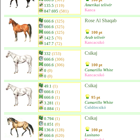
Amerikai telivér
135.5
(119)
Kanca
847.695
(581)
Rose Al Shaqab
666.6
(325)
666.6
(325)
666.6
(325)
100 pt
Arab telivér
142.5
(70)
Kancacsikó
147.7
(72)
Csikaj
332
(153)
666.6
(306)
666.6
(306)
100 pt
Camarillo White
0
(0)
Kancacsikó
0
(0)
Csikaj
49.1
(1)
666.6
(1)
666.6
(1)
95 pt
Camarillo White
3.281
(1)
Csődörcsikó
0.884
(1)
Csikaj
0.794
(1)
0.851
(0)
136.6
(128)
100 pt
Lusitano
666.6
(620)
Kancacsikó