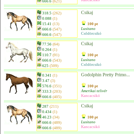
666.6
(621)
Csikaj
318.5
(262)
0.088
(1)
15.41
(13)
100 pt
Lusitano
666.6
(547)
Csődörcsikó
666.6
(547)
Csikaj
77.56
(64)
0.264
(1)
110.7
(91)
100 pt
Lusitano
666.6
(543)
Csődörcsikó
625
(509)
Godolphin Pretty Primo...
0.341
(1)
3.47
(3)
576.6
(351)
100 pt
Amerikai telivér
333.3
(203)
Kancacsikó
666.6
(405)
Csikaj
287
(211)
0.434
(1)
46.23
(34)
100 pt
Lusitano
666.6
(489)
Kancacsikó
666.6
(489)