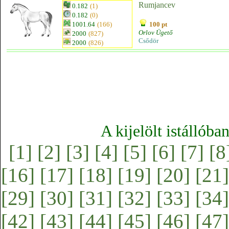
Rumjancev
0.182
(1)
0.182
(0)
1001.64
(166)
100 pt
Orlov Ügető
2000
(827)
Csődör
2000
(826)
A kijelölt istállóba
[1]
[2]
[3]
[4]
[5]
[6]
[7]
[8
[16]
[17]
[18]
[19]
[20]
[21]
[29]
[30]
[31]
[32]
[33]
[34]
[42]
[43]
[44]
[45]
[46]
[47]