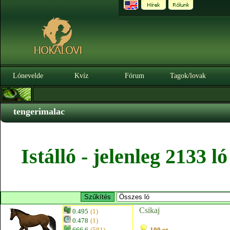
Lónevelde
Kvíz
Fórum
Tagok/lovak
tengerimalac
Istálló - jelenleg 2133 
Csikaj
0.495
(1)
0.478
(1)
666.6
(581)
100 pt