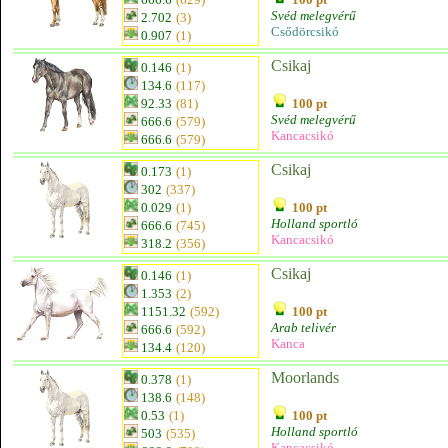
Svéd melegvérű
2.702
(3)
Csődörcsikó
0.907
(1)
Csikaj
0.146
(1)
134.6
(117)
92.33
(81)
100 pt
Svéd melegvérű
666.6
(579)
Kancacsikó
666.6
(579)
Csikaj
0.173
(1)
302
(337)
0.029
(1)
100 pt
Holland sportló
666.6
(745)
Kancacsikó
318.2
(356)
Csikaj
0.146
(1)
1.353
(2)
1151.32
(592)
100 pt
Arab telivér
666.6
(592)
Kanca
134.4
(120)
Moorlands
0.378
(1)
138.6
(148)
0.53
(1)
100 pt
Holland sportló
503
(535)
Kancacsikó