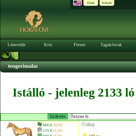
Lónevelde
Kvíz
Fórum
Tagok/lovak
tengerimalac
Istálló - jelenleg 2133 
Csikaj
666.6
(629)
135.8
(129)
666.6
(629)
100 pt