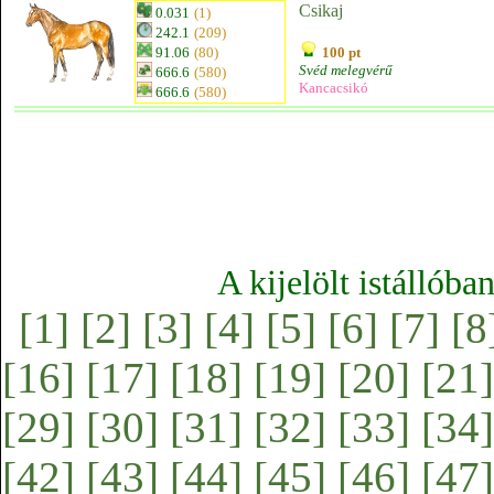
Csikaj
0.031
(1)
242.1
(209)
91.06
(80)
100 pt
Svéd melegvérű
666.6
(580)
Kancacsikó
666.6
(580)
A kijelölt istállóba
[1]
[2]
[3]
[4]
[5]
[6]
[7]
[8
[16]
[17]
[18]
[19]
[20]
[21]
[29]
[30]
[31]
[32]
[33]
[34]
[42]
[43]
[44]
[45]
[46]
[47]