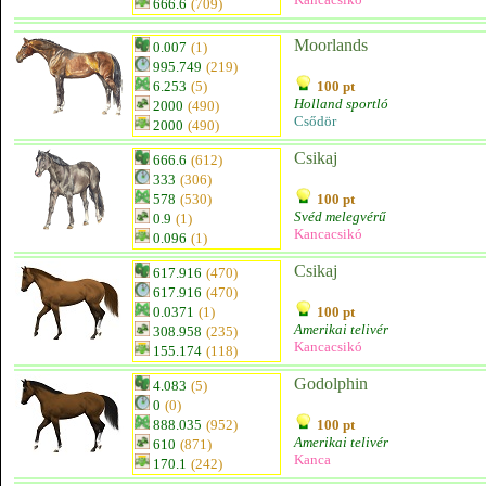
666.6
(709)
Moorlands
0.007
(1)
995.749
(219)
6.253
(5)
100 pt
Holland sportló
2000
(490)
Csődör
2000
(490)
Csikaj
666.6
(612)
333
(306)
578
(530)
100 pt
Svéd melegvérű
0.9
(1)
Kancacsikó
0.096
(1)
Csikaj
617.916
(470)
617.916
(470)
0.0371
(1)
100 pt
Amerikai telivér
308.958
(235)
Kancacsikó
155.174
(118)
Godolphin
4.083
(5)
0
(0)
888.035
(952)
100 pt
Amerikai telivér
610
(871)
Kanca
170.1
(242)