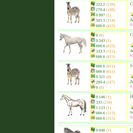
C
222.2
(139)
270.4
(169)
0.907
(1)
Z
503.3
(314)
K
666.6
(415)
C
0
(0)
0.543
(1)
666.6
(623)
A
333.3
(312)
K
666.6
(623)
S
666.6
(612)
666.6
(611)
0.321
(0)
Z
269.4
(247)
K
0
(0)
H
0.146
(1)
333
(258)
1.123
(1)
S
666.6
(515)
K
666.6
(515)
C
0.048
(1)