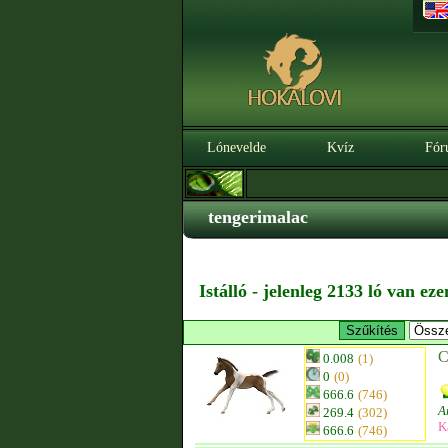
Lónevelde
Kvíz
Fór
tengerimalac
Istálló - jelenleg 2133 ló van ez
C
0.008
(1)
0
(0)
666.6
(746)
A
269.4
(302)
K
666.6
(746)