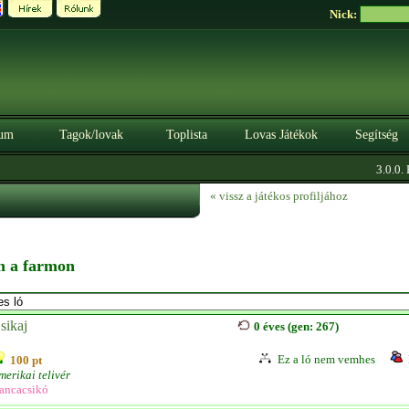
Nick:
um
Tagok/lovak
Toplista
Lovas Játékok
Segítség
3.0.0. B
« vissz a játékos profiljához
en a farmon
sikaj
0 éves (gen: 267)
Ez a ló nem vemhes
100 pt
merikai telivér
ancacsikó