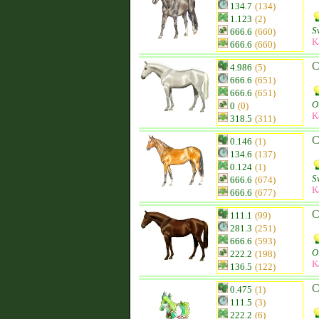
134.7
(134)
1.123
(2)
S
666.6
(660)
K
666.6
(660)
C
4.986
(5)
666.6
(651)
666.6
(651)
O
0
(0)
K
318.5
(311)
C
0.146
(1)
134.6
(137)
0.124
(1)
S
666.6
(674)
K
666.6
(677)
C
111.1
(99)
281.3
(251)
666.6
(593)
O
222.2
(198)
K
136.5
(122)
C
0.475
(1)
111.5
(3)
222.2
(6)