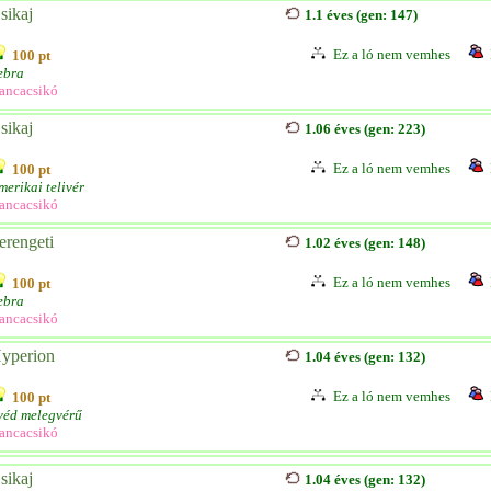
sikaj
1.1 éves (gen: 147)
Ez a ló nem vemhes
100 pt
ebra
ancacsikó
sikaj
1.06 éves (gen: 223)
Ez a ló nem vemhes
100 pt
merikai telivér
ancacsikó
erengeti
1.02 éves (gen: 148)
Ez a ló nem vemhes
100 pt
ebra
ancacsikó
yperion
1.04 éves (gen: 132)
Ez a ló nem vemhes
100 pt
véd melegvérű
ancacsikó
sikaj
1.04 éves (gen: 132)