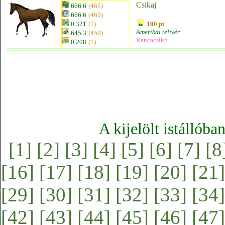
Csikaj
666.6
(465)
666.6
(465)
0.321
(1)
100 pt
Amerikai telivér
645.3
(450)
Kancacsikó
0.208
(1)
A kijelölt istállóba
[1]
[2]
[3]
[4]
[5]
[6]
[7]
[8
[16]
[17]
[18]
[19]
[20]
[21]
[29]
[30]
[31]
[32]
[33]
[34]
[42]
[43]
[44]
[45]
[46]
[47]