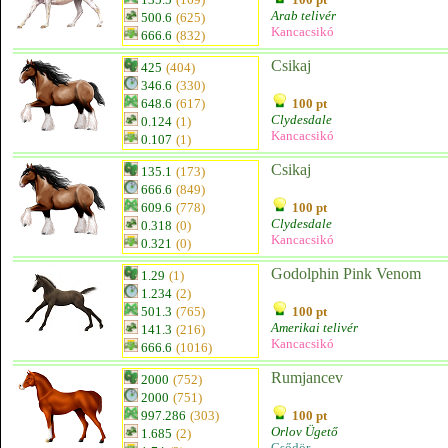
Arab telivér
500.6
(625)
Kancacsikó
666.6
(832)
Csikaj
425
(404)
346.6
(330)
648.6
(617)
100 pt
Clydesdale
0.124
(1)
Kancacsikó
0.107
(1)
Csikaj
135.1
(173)
666.6
(849)
609.6
(778)
100 pt
Clydesdale
0.318
(0)
Kancacsikó
0.321
(0)
Godolphin Pink Venom
1.29
(1)
1.234
(2)
501.3
(765)
100 pt
Amerikai telivér
141.3
(216)
Kancacsikó
666.6
(1016)
Rumjancev
2000
(752)
2000
(751)
997.286
(303)
100 pt
Orlov Ügető
1.685
(2)
Csődör