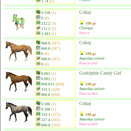
1.74
(2)
Csikaj
0.158
(1)
0
(0)
222.2
(3)
100 pt
Chraspa
111.2
(2)
Kanca
3.393
(1)
Csikaj
666.6
(367)
666.6
(367)
0
(0)
100 pt
Amerikai telivér
666.6
(367)
Kancacsikó
0
(0)
Godolphin Candy Girl
0.003
(1)
0.002
(1)
668.813
(656)
100 pt
Amerikai telivér
333.3
(328)
Kancacsikó
666.6
(656)
Csikaj
0.186
(1)
0.208
(1)
333.3
(372)
100 pt
Amerikai telivér
327.4
(365)
Kancacsikó
666.6
(743)