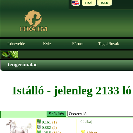
Lónevelde
Kvíz
Fórum
Tagok/lovak
tengerimalac
Istálló - jelenleg 2133 
Csikaj
0.161
(1)
0.882
(2)
135.5
(169)
100 pt