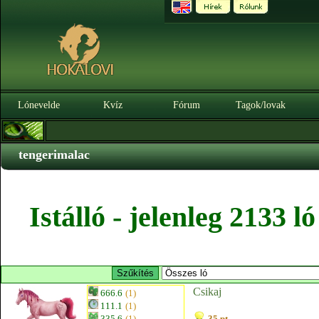
Lónevelde
Kvíz
Fórum
Tagok/lovak
tengerimalac
Istálló - jelenleg 2133 
Csikaj
666.6
(1)
111.1
(1)
335.6
(1)
35 pt