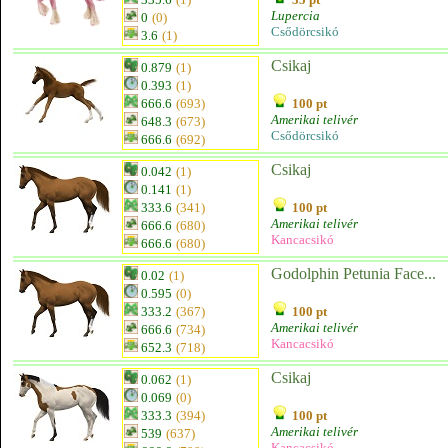
Lupercia
0
(0)
Csődörcsikó
3.6
(1)
Csikaj
0.879
(1)
0.393
(1)
666.6
(693)
100 pt
Amerikai telivér
648.3
(673)
Csődörcsikó
666.6
(692)
Csikaj
0.042
(1)
0.141
(1)
333.6
(341)
100 pt
Amerikai telivér
666.6
(680)
Kancacsikó
666.6
(680)
Godolphin Petunia Face...
0.02
(1)
0.595
(0)
333.2
(367)
100 pt
Amerikai telivér
666.6
(734)
Kancacsikó
652.3
(718)
Csikaj
0.062
(1)
0.069
(0)
333.3
(394)
100 pt
Amerikai telivér
539
(637)
Kancacsikó