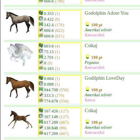
666.6
(788)
Godolphin Adore You
0.353
(1)
0.422
(0)
142.4
(176)
100 pt
Amerikai telivér
666.6
(822)
Kancacsikó
666.6
(821)
Csikaj
603.6
(4)
75.13
(1)
2.701
(1)
100 pt
Pegazus
0
(0)
Kancacsikó
0.183
(1)
Godilphin LoveDay
0.004
(1)
0.088
(1)
944.708
(558)
100 pt
Amerikai telivér
333.3
(279)
Kanca
774.679
(558)
Csikaj
167.426
(127)
167.148
(127)
617.289
(467)
100 pt
Amerikai telivér
130.848
(99)
Kancacsikó
617.289
(467)