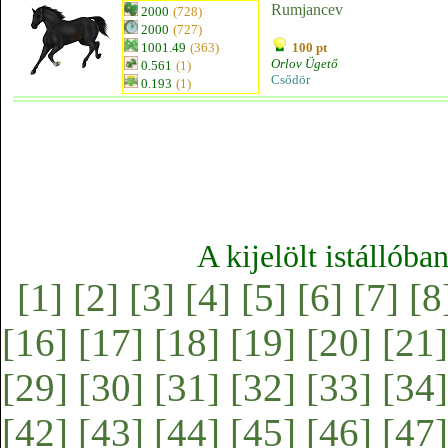
Rumjancev
2000
(728)
2000
(727)
1001.49
(363)
100 pt
Orlov Ügető
0.561
(1)
Csődör
0.193
(1)
A kijelölt istállóba
[1]
[2]
[3]
[4]
[5]
[6]
[7]
[8
[16]
[17]
[18]
[19]
[20]
[21]
[29]
[30]
[31]
[32]
[33]
[34]
[42]
[43]
[44]
[45]
[46]
[47]