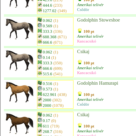
Amerikai telivér
444.6
(233)
Csődör
1277.02
(349)
Godolphin Stoweshoe
0.062
(1)
0.569
(1)
333.3
(336)
100 pt
Amerikai telivér
688.368
(671)
Kancacsikó
666.6
(671)
Csikaj
0.062
(1)
0.14
(1)
333.3
(350)
100 pt
Amerikai telivér
666.6
(699)
Kancacsikó
515.6
(541)
Godolphin Hamurapi
0.516
(1)
0.573
(1)
622.961
(438)
100 pt
Amerikai telivér
2000
(302)
Csődör
2000
(1078)
Csikaj
0.062
(1)
0.17
(0)
611
(719)
100 pt
Amerikai telivér
268.7
(316)
Kancacsikó