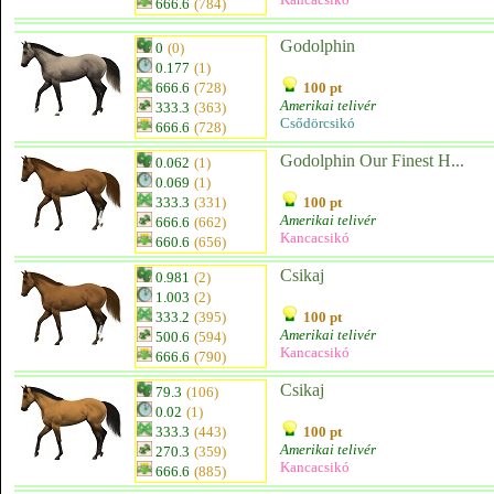
666.6
(784)
Godolphin
0
(0)
0.177
(1)
666.6
(728)
100 pt
Amerikai telivér
333.3
(363)
Csődörcsikó
666.6
(728)
Godolphin Our Finest H...
0.062
(1)
0.069
(1)
333.3
(331)
100 pt
Amerikai telivér
666.6
(662)
Kancacsikó
660.6
(656)
Csikaj
0.981
(2)
1.003
(2)
333.2
(395)
100 pt
Amerikai telivér
500.6
(594)
Kancacsikó
666.6
(790)
Csikaj
79.3
(106)
0.02
(1)
333.3
(443)
100 pt
Amerikai telivér
270.3
(359)
Kancacsikó
666.6
(885)