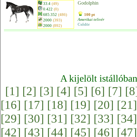
Godolphin
33.4
(49)
0.422
(0)
685.352
(486)
100 pt
Amerikai telivér
2000
(393)
Csődör
2000
(892)
A kijelölt istállóba
[1]
[2]
[3]
[4]
[5]
[6]
[7]
[8
[16]
[17]
[18]
[19]
[20]
[21]
[29]
[30]
[31]
[32]
[33]
[34]
[42]
[43]
[44]
[45]
[46]
[47]