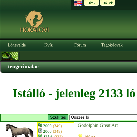
Lónevelde
Kvíz
Fórum
Tagok/lovak
tengerimalac
Istálló - jelenleg 2133 
Godolphin Great Art
2000
(349)
2000
(349)
425.6
(223)
100 pt