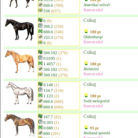
Amerikai telivér
666.6
(789)
Kancacsikó
538
(637)
Csikaj
0
(0)
306.2
(250)
666.6
(546)
100 pt
Oldenburgi
333.3
(274)
Kancacsikó
0
(0)
Csikaj
566.192
(376)
0.0195
(1)
1.4057
(1)
100 pt
Holsteini
566.192
(376)
Kancacsikó
566.192
(376)
Csikaj
0.146
(1)
134.7
(134)
1.123
(2)
100 pt
Svéd melegvérű
666.6
(660)
Kancacsikó
666.6
(660)
Csikaj
167.7
(82)
0.303
(1)
0.688
(1)
95 pt
Holland sportló
600
(291)
Kancacsikó