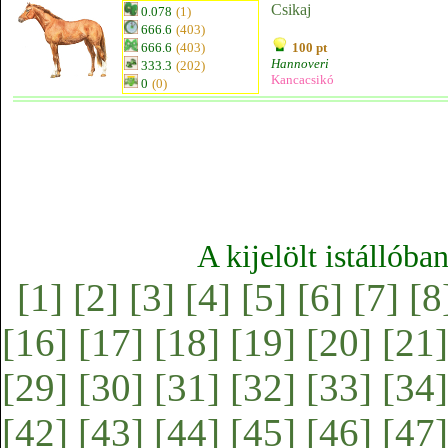
Csikaj
0.078
(1)
666.6
(403)
666.6
(403)
100 pt
Hannoveri
333.3
(202)
Kancacsikó
0
(0)
A kijelölt istállóba
[1]
[2]
[3]
[4]
[5]
[6]
[7]
[8
[16]
[17]
[18]
[19]
[20]
[21]
[29]
[30]
[31]
[32]
[33]
[34]
[42]
[43]
[44]
[45]
[46]
[47]