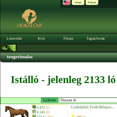
Lónevelde
Kvíz
Fórum
Tagok/lovak
tengerimalac
Istálló - jelenleg 2133 
Godolphin Frolic&lsquo...
0.472
(1)
0.245
(0)
333.6
(393)
100 pt