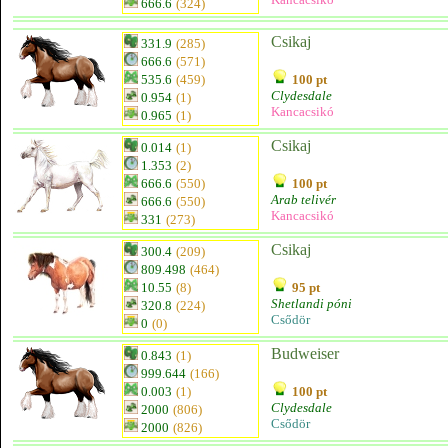
666.6
(324)
Csikaj
331.9
(285)
666.6
(571)
535.6
(459)
100 pt
Clydesdale
0.954
(1)
Kancacsikó
0.965
(1)
Csikaj
0.014
(1)
1.353
(2)
666.6
(550)
100 pt
Arab telivér
666.6
(550)
Kancacsikó
331
(273)
Csikaj
300.4
(209)
809.498
(464)
10.55
(8)
95 pt
Shetlandi póni
320.8
(224)
Csődör
0
(0)
Budweiser
0.843
(1)
999.644
(166)
0.003
(1)
100 pt
Clydesdale
2000
(806)
Csődör
2000
(826)