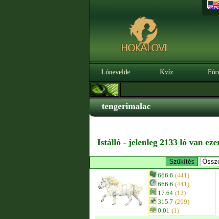
Lónevelde
Kvíz
Fór
tengerimalac
Istálló - jelenleg 2133 ló van ez
666.6
(441)
666.6
(441)
17.64
(12)
315.7
(209)
0.01
(1)