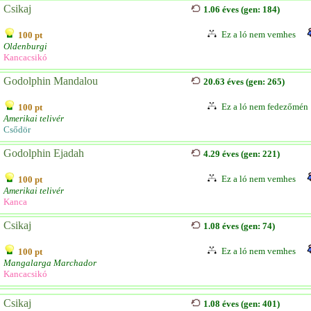
Csikaj
1.06 éves (gen: 184)
Ez a ló nem vemhes
100 pt
Oldenburgi
Kancacsikó
Godolphin Mandalou
20.63 éves (gen: 265)
Ez a ló nem fedezőmén
100 pt
Amerikai telivér
Csődör
Godolphin Ejadah
4.29 éves (gen: 221)
Ez a ló nem vemhes
100 pt
Amerikai telivér
Kanca
Csikaj
1.08 éves (gen: 74)
Ez a ló nem vemhes
100 pt
Mangalarga Marchador
Kancacsikó
Csikaj
1.08 éves (gen: 401)