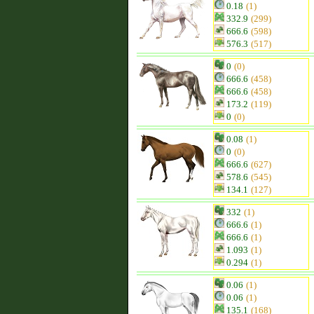
0.18
(1)
332.9
(299)
666.6
(598)
576.3
(517)
0
(0)
666.6
(458)
666.6
(458)
173.2
(119)
0
(0)
0.08
(1)
0
(0)
666.6
(627)
578.6
(545)
134.1
(127)
332
(1)
666.6
(1)
666.6
(1)
1.093
(1)
0.294
(1)
0.06
(1)
0.06
(1)
135.1
(168)