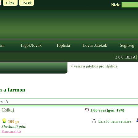
Nick:
um
Tagok/lovak
Toplista
Lovas Játékok
Segítség
|
3.0.0. BÉTA
Sze
« vissz a játékos profiljához
en a farmon
Csikaj
1.06 éves (gen: 194)
Ez a ló nem vemhes
100 pt
Shetlandi póni
Kancacsikó