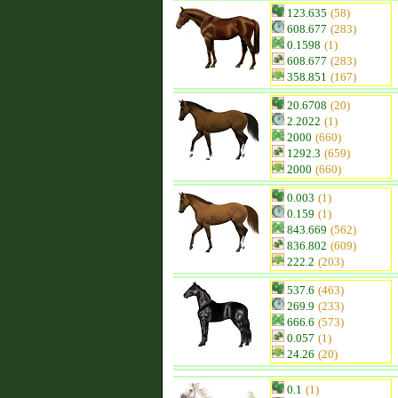
123.635
(58)
608.677
(283)
0.1598
(1)
608.677
(283)
358.851
(167)
20.6708
(20)
2.2022
(1)
2000
(660)
1292.3
(659)
2000
(660)
0.003
(1)
0.159
(1)
843.669
(562)
836.802
(609)
222.2
(203)
537.6
(463)
269.9
(233)
666.6
(573)
0.057
(1)
24.26
(20)
0.1
(1)