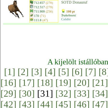
SOTD Donauruf
712.857
(279)
712.517
(279)
711.909
(256)
100 pt
Trakehneni
170
(71)
Csődör
111.8
(47)
A kijelölt istállóba
[1]
[2]
[3]
[4]
[5]
[6]
[7]
[8
[16]
[17]
[18]
[19]
[20]
[21]
[29]
[30]
[31]
[32]
[33]
[34]
[42]
[43]
[44]
[45]
[46]
[47]