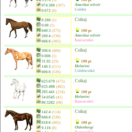
Amerikai telivér
974.369
(107)
Csődör
0.072
(0)
Csikaj
0.266
(1)
0.09
(1)
649.3
(375)
100 pt
Amerikai telivér
269.4
(156)
Kancacsikó
666.6
(385)
Csikaj
506.6
(400)
0.006
(1)
31.02
(25)
100 pt
Holsteini
140.3
(111)
Csődörcsikó
666.6
(526)
Csikaj
625.679
(475)
635.498
(482)
295.441
(224)
100 pt
Holsteini
54.0545
(41)
Kancacsikó
89.3282
(68)
Csikaj
142.4
(114)
666.6
(530)
618.6
(492)
100 pt
Oldenburgi
9.116
(8)
Kancacsikó