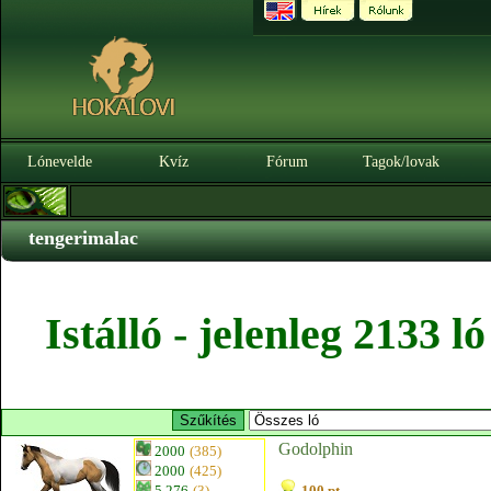
Lónevelde
Kvíz
Fórum
Tagok/lovak
tengerimalac
Istálló - jelenleg 2133 
Godolphin
2000
(385)
2000
(425)
5.276
(3)
100 pt