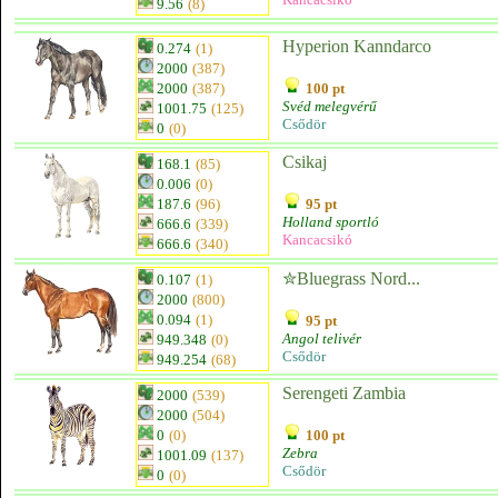
9.56
(8)
Hyperion Kanndarco
0.274
(1)
2000
(387)
2000
(387)
100 pt
Svéd melegvérű
1001.75
(125)
Csődör
0
(0)
Csikaj
168.1
(85)
0.006
(0)
187.6
(96)
95 pt
Holland sportló
666.6
(339)
Kancacsikó
666.6
(340)
✮Bluegrass Nord...
0.107
(1)
2000
(800)
0.094
(1)
95 pt
Angol telivér
949.348
(0)
Csődör
949.254
(68)
Serengeti Zambia
2000
(539)
2000
(504)
0
(0)
100 pt
Zebra
1001.09
(137)
Csődör
0
(0)