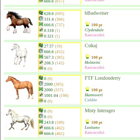
666.6
(657)
bBudweiser
628.6
(695)
331.4
(366)
666.6
(737)
100 pt
Clydesdale
0.318
(1)
Kancacsikó
0.321
(1)
Csikaj
27.57
(19)
666.6
(452)
567.3
(385)
100 pt
Holsteini
208.3
(142)
Kancacsikó
0
(0)
FTF Londonderry
0
(0)
2000
(395)
2000
(357)
100 pt
Hannoveri
1001.04
(198)
Csődör
0
(0)
Misty Interagro
0
(0)
0
(0)
243.8
(169)
100 pt
Lusitano
666.6
(462)
Kancacsikó
666.6
(462)