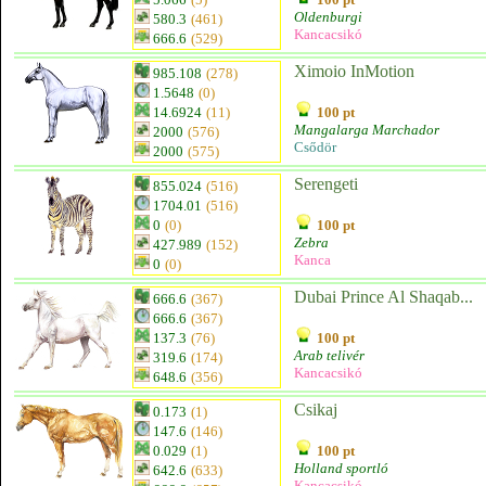
Oldenburgi
580.3
(461)
Kancacsikó
666.6
(529)
Ximoio InMotion
985.108
(278)
1.5648
(0)
14.6924
(11)
100 pt
Mangalarga Marchador
2000
(576)
Csődör
2000
(575)
Serengeti
855.024
(516)
1704.01
(516)
0
(0)
100 pt
Zebra
427.989
(152)
Kanca
0
(0)
Dubai Prince Al Shaqab...
666.6
(367)
666.6
(367)
137.3
(76)
100 pt
Arab telivér
319.6
(174)
Kancacsikó
648.6
(356)
Csikaj
0.173
(1)
147.6
(146)
0.029
(1)
100 pt
Holland sportló
642.6
(633)
Kancacsikó