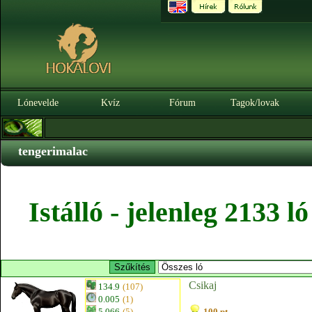
Lónevelde
Kvíz
Fórum
Tagok/lovak
tengerimalac
Istálló - jelenleg 2133 
Csikaj
134.9
(107)
0.005
(1)
5.066
(5)
100 pt