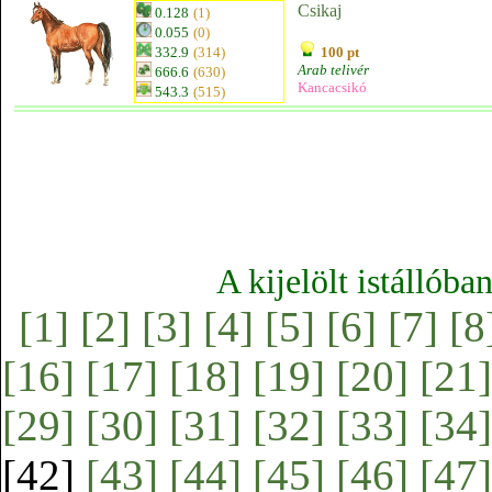
Csikaj
0.128
(1)
0.055
(0)
332.9
(314)
100 pt
Arab telivér
666.6
(630)
Kancacsikó
543.3
(515)
A kijelölt istállóba
[1]
[2]
[3]
[4]
[5]
[6]
[7]
[8
[16]
[17]
[18]
[19]
[20]
[21]
[29]
[30]
[31]
[32]
[33]
[34]
[42]
[43]
[44]
[45]
[46]
[47]