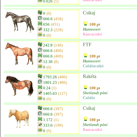
0.026
(1)
Csikaj
0
(0)
666.6
(458)
656
(451)
100 pt
Hannoveri
332.3
(229)
Kancacsikó
0
(0)
FTF
242.8
(146)
666.6
(400)
666.6
(400)
100 pt
Hannoveri
12.36
(8)
Csődörcsikó
0
(0)
Rakéta
1793.26
(486)
1801.23
(486)
0.24
(1)
100 pt
Shetlandi póni
1405.63
(127)
Csődör
0
(0)
Csikaj
666.6
(397)
666.6
(397)
1.172
(1)
100 pt
Shetlandi póni
333.6
(199)
Kancacsikó
0
(0)