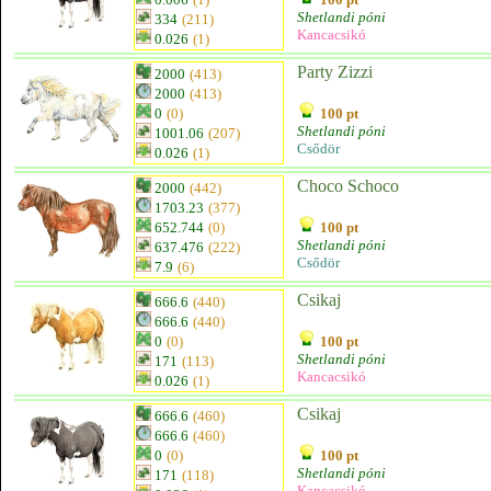
Shetlandi póni
334
(211)
Kancacsikó
0.026
(1)
Party Zizzi
2000
(413)
2000
(413)
0
(0)
100 pt
Shetlandi póni
1001.06
(207)
Csődör
0.026
(1)
Choco Schoco
2000
(442)
1703.23
(377)
652.744
(0)
100 pt
Shetlandi póni
637.476
(222)
Csődör
7.9
(6)
Csikaj
666.6
(440)
666.6
(440)
0
(0)
100 pt
Shetlandi póni
171
(113)
Kancacsikó
0.026
(1)
Csikaj
666.6
(460)
666.6
(460)
0
(0)
100 pt
Shetlandi póni
171
(118)
Kancacsikó