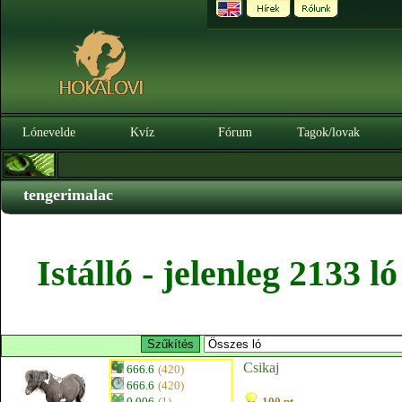
Lónevelde
Kvíz
Fórum
Tagok/lovak
tengerimalac
Istálló - jelenleg 2133 
Csikaj
666.6
(420)
666.6
(420)
0.006
(1)
100 pt