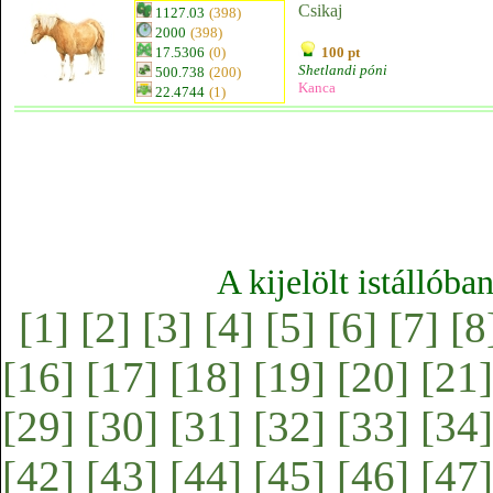
Csikaj
1127.03
(398)
2000
(398)
17.5306
(0)
100 pt
Shetlandi póni
500.738
(200)
Kanca
22.4744
(1)
A kijelölt istállóba
[1]
[2]
[3]
[4]
[5]
[6]
[7]
[8
[16]
[17]
[18]
[19]
[20]
[21]
[29]
[30]
[31]
[32]
[33]
[34]
[42]
[43]
[44]
[45]
[46]
[47]