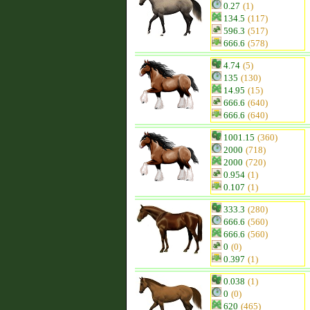
0.27
(1)
134.5
(117)
596.3
(517)
666.6
(578)
4.74
(5)
135
(130)
14.95
(15)
666.6
(640)
666.6
(640)
1001.15
(360)
2000
(718)
2000
(720)
0.954
(1)
0.107
(1)
333.3
(280)
666.6
(560)
666.6
(560)
0
(0)
0.397
(1)
0.038
(1)
0
(0)
620
(465)