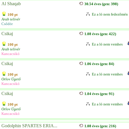
Al Shaqab
30.54 éves (gen: 398)
Ez a ló nem fedezőmén
100 pt
Arab telivér
Csődör
Csikaj
1.08 éves (gen: 422)
Ez a ló nem vemhes
100 pt
Arab telivér
Kancacsikó
Csikaj
1.06 éves (gen: 84)
Ez a ló nem vemhes
100 pt
Orlov Ügető
Kancacsikó
Csikaj
1.04 éves (gen: 91)
Ez a ló nem vemhes
100 pt
Orlov Ügető
Kancacsikó
Godolphin SPARTES ERIA...
1.08 éves (gen: 216)