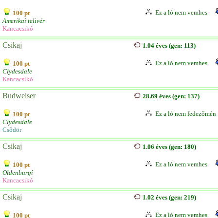
Ez a ló nem vemhes
100 pt
Amerikai telivér
Kancacsikó
Csikaj
1.04 éves (gen: 113)
Ez a ló nem vemhes
100 pt
Clydesdale
Kancacsikó
Budweiser
28.69 éves (gen: 137)
Ez a ló nem fedezőmén
100 pt
Clydesdale
Csődör
Csikaj
1.06 éves (gen: 180)
Ez a ló nem vemhes
100 pt
Oldenburgi
Kancacsikó
Csikaj
1.02 éves (gen: 219)
Ez a ló nem vemhes
100 pt