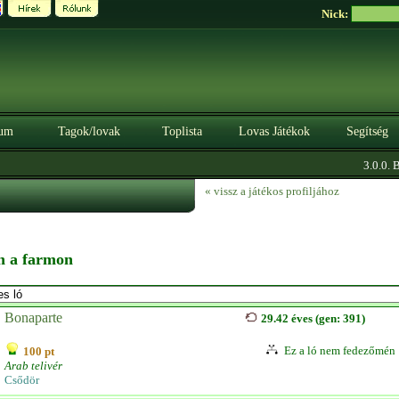
Nick:
um
Tagok/lovak
Toplista
Lovas Játékok
Segítség
3.0.0. BÉ
« vissz a játékos profiljához
en a farmon
Bonaparte
29.42 éves (gen: 391)
Ez a ló nem fedezőmén
100 pt
Arab telivér
Csődör