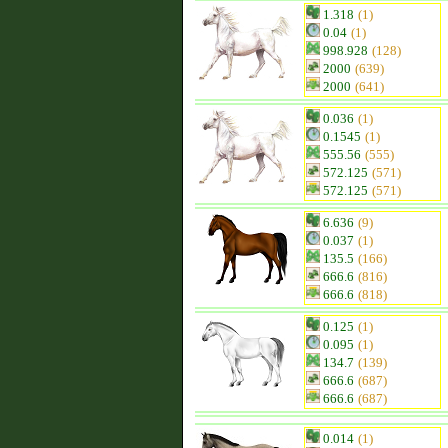
1.318
(1)
0.04
(1)
998.928
(128)
2000
(639)
2000
(641)
0.036
(1)
0.1545
(1)
555.56
(555)
572.125
(571)
572.125
(571)
6.636
(9)
0.037
(1)
135.5
(166)
666.6
(816)
666.6
(818)
0.125
(1)
0.095
(1)
134.7
(139)
666.6
(687)
666.6
(687)
0.014
(1)