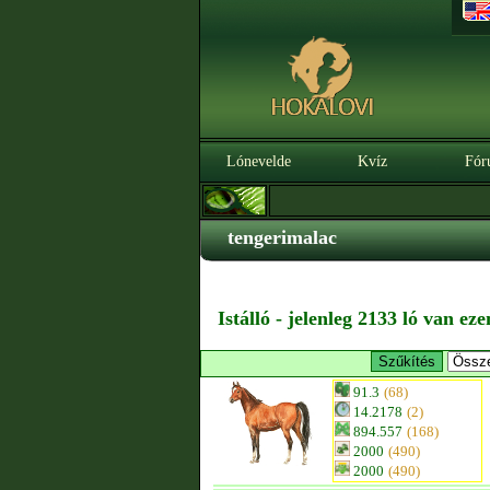
Lónevelde
Kvíz
Fór
tengerimalac
Istálló - jelenleg 2133 ló van ez
91.3
(68)
14.2178
(2)
894.557
(168)
2000
(490)
2000
(490)