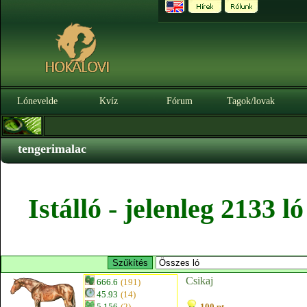
Lónevelde
Kvíz
Fórum
Tagok/lovak
tengerimalac
Istálló - jelenleg 2133 
Csikaj
666.6
(191)
45.93
(14)
5.156
(2)
100 pt