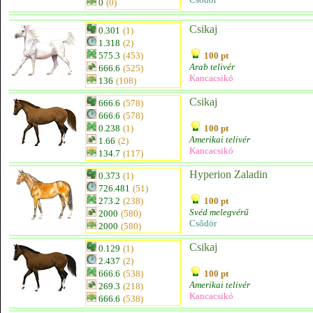
0
(0)
Csikaj
0.301
(1)
1.318
(2)
575.3
(453)
100 pt
Arab telivér
666.6
(525)
Kancacsikó
136
(108)
Csikaj
666.6
(578)
666.6
(578)
0.238
(1)
100 pt
Amerikai telivér
1.66
(2)
Kancacsikó
134.7
(117)
Hyperion Zaladin
0.373
(1)
726.481
(51)
273.2
(238)
100 pt
Svéd melegvérű
2000
(580)
Csődör
2000
(580)
Csikaj
0.129
(1)
2.437
(2)
666.6
(538)
100 pt
Amerikai telivér
269.3
(218)
Kancacsikó
666.6
(538)