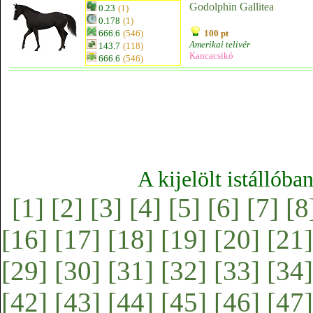
Godolphin Gallitea
0.23
(1)
0.178
(1)
666.6
(546)
100 pt
Amerikai telivér
143.7
(118)
Kancacsikó
666.6
(546)
A kijelölt istállóba
[1]
[2]
[3]
[4]
[5]
[6]
[7]
[8
[16]
[17]
[18]
[19]
[20]
[21]
[29]
[30]
[31]
[32]
[33]
[34]
[42]
[43]
[44]
[45]
[46]
[47]