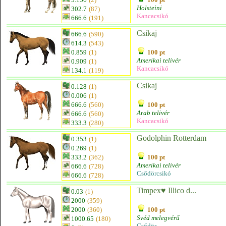
Holsteini
302.7
(87)
Kancacsikó
666.6
(191)
Csikaj
666.6
(590)
614.3
(543)
0.859
(1)
100 pt
Amerikai telivér
0.909
(1)
Kancacsikó
134.1
(119)
Csikaj
0.128
(1)
0.006
(1)
666.6
(560)
100 pt
Arab telivér
666.6
(560)
Kancacsikó
333.3
(280)
Godolphin Rotterdam
0.353
(1)
0.269
(1)
333.2
(362)
100 pt
Amerikai telivér
666.6
(728)
Csődörcsikó
666.6
(728)
Timpex♥ Illico d...
0.03
(1)
2000
(359)
2000
(360)
100 pt
Svéd melegvérű
1000.65
(180)
Csődör