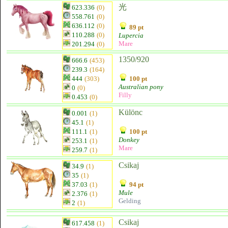
光
623.336
(0)
558.761
(0)
636.112
(0)
89 pt
110.288
(0)
Lupercia
Mare
201.294
(0)
1350/920
666.6
(453)
239.3
(164)
444
(303)
100 pt
Australian pony
0
(0)
Filly
0.453
(0)
Különc
0.001
(1)
45.1
(1)
111.1
(1)
100 pt
Donkey
253.1
(1)
Mare
259.7
(1)
Csikaj
34.9
(1)
35
(1)
37.03
(1)
94 pt
Mule
2.376
(1)
Gelding
2
(1)
Csikaj
617.458
(1)