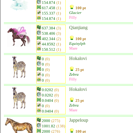
154.874
(1)
617.458
(1)
100 pt
Glacier
155.337
(1)
Filly
154.874
(1)
Qianjiang
637.384
(3)
538.406
(3)
402.344
(2)
100 pt
Equisylph
44.8592
(1)
Mare
150.512
(1)
Hokalovi
0
(0)
0
(0)
0
(0)
25 pt
Zebra
0
(0)
Filly
0
(0)
Hokalovi
0.0202
(0)
0.0202
(0)
0.0404
(0)
25 pt
Zebra
0
(0)
Mare
0.0404
(0)
Jappeloup
2000
(275)
1001.82
(138)
2000
(276)
100 pt