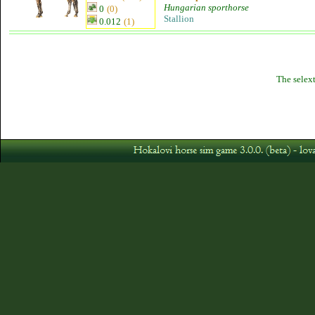
Hungarian sporthorse
0
(0)
Stallion
0.012
(1)
The selext