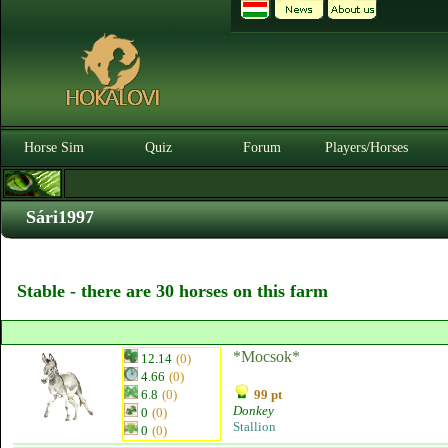
Horse Sim
Quiz
Forum
Players/Horses
Sári1997
Stable - there are 30 horses on this farm
*Mocsok*
12.14
(0)
4.66
(0)
6.8
(0)
99 pt
Donkey
0
(0)
Stallion
0
(0)