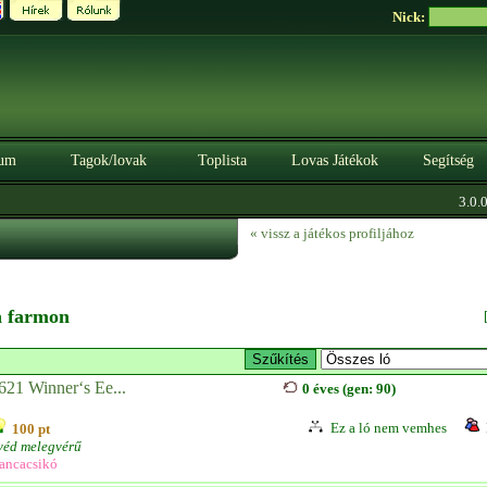
Nick:
um
Tagok/lovak
Toplista
Lovas Játékok
Segítség
3.0.0. 
« vissz a játékos profiljához
 a farmon
621 Winner‘s Ee...
0 éves (gen: 90)
Ez a ló nem vemhes
100 pt
véd melegvérű
ancacsikó