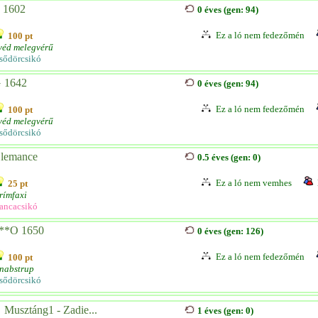
 1602
0 éves (gen: 94)
Ez a ló nem fedezőmén
100 pt
véd melegvérű
sődörcsikó
 1642
0 éves (gen: 94)
Ez a ló nem fedezőmén
100 pt
véd melegvérű
sődörcsikó
lemance
0.5 éves (gen: 0)
Ez a ló nem vemhes
25 pt
rímfaxi
ancacsikó
**O 1650
0 éves (gen: 126)
Ez a ló nem fedezőmén
100 pt
nabstrup
sődörcsikó
 Musztáng1 - Zadie...
1 éves (gen: 0)