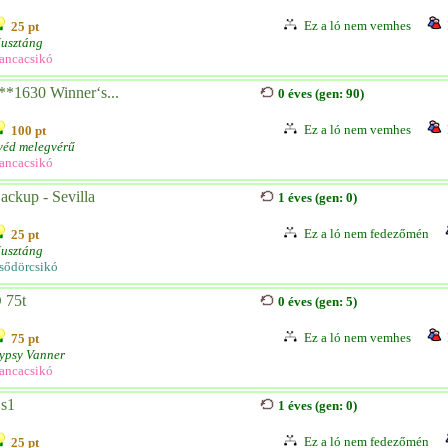
Ez a ló nem vemhes
25 pt
usztáng
ancacsikó
**1630 Winner‘s...
0 éves (gen: 90)
Ez a ló nem vemhes
100 pt
véd melegvérű
ancacsikó
ackup - Sevilla
1 éves (gen: 0)
Ez a ló nem fedezőmén
25 pt
usztáng
sődörcsikó
 75t
0 éves (gen: 5)
Ez a ló nem vemhes
75 pt
ypsy Vanner
ancacsikó
s1
1 éves (gen: 0)
Ez a ló nem fedezőmén
25 pt