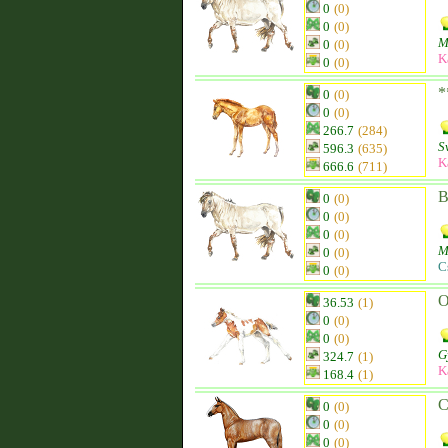
0
(0)
0
(0)
M
0
(0)
K
0
(0)
*
0
(0)
0
(0)
266.7
(284)
S
596.3
(635)
K
666.6
(711)
B
0
(0)
0
(0)
0
(0)
M
0
(0)
C
0
(0)
O
36.53
(1)
0
(0)
0
(0)
G
324.7
(1)
K
168.4
(1)
C
0
(0)
0
(0)
0
(0)