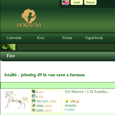
Lónevelde
Kvíz
Fórum
Tagok/lovak
Fire
Istálló - jelenleg 49 ló van ezen a farmon
AS-Marvex | 134 Amathe...
0
(0)
0
(0)
785.323
(109)
100 pt
Andalúz
2000
(285)
Csődör
2000
(416)