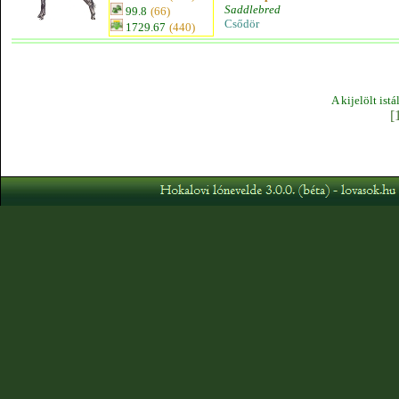
Saddlebred
99.8
(66)
Csődör
1729.67
(440)
A kijelölt ist
[