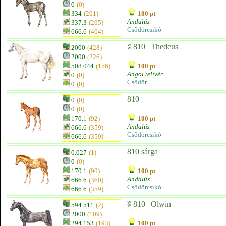
0
(0)
334
(201)
100 pt
Andalúz
337.3
(205)
Csődörcsikó
666.6
(404)
ʬ 810 | Thedeus
2000
(428)
2000
(226)
508.044
(156)
100 pt
Angol telivér
0
(0)
Csődör
0
(0)
810
0
(0)
0
(0)
170.1
(92)
100 pt
Andalúz
666.6
(359)
Csődörcsikó
666.6
(359)
810 sárga
0.027
(1)
0
(0)
170.1
(90)
100 pt
Andalúz
666.6
(360)
Csődörcsikó
666.6
(359)
ʬ 810 | Olwin
594.511
(2)
2000
(109)
294.153
(193)
100 pt