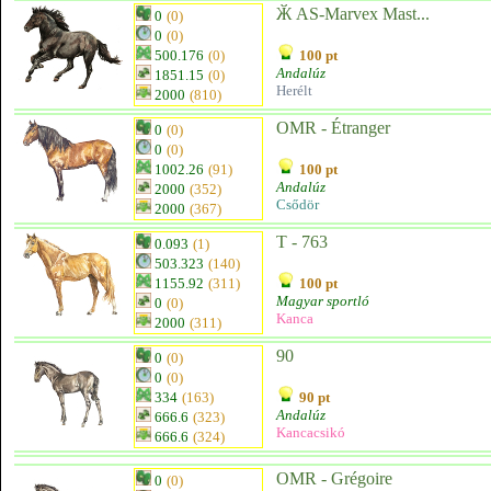
Ӂ AS-Marvex Mast...
0
(0)
0
(0)
500.176
(0)
100 pt
Andalúz
1851.15
(0)
Herélt
2000
(810)
OMR - Étranger
0
(0)
0
(0)
1002.26
(91)
100 pt
Andalúz
2000
(352)
Csődör
2000
(367)
T - 763
0.093
(1)
503.323
(140)
1155.92
(311)
100 pt
Magyar sportló
0
(0)
Kanca
2000
(311)
90
0
(0)
0
(0)
334
(163)
90 pt
Andalúz
666.6
(323)
Kancacsikó
666.6
(324)
OMR - Grégoire
0
(0)