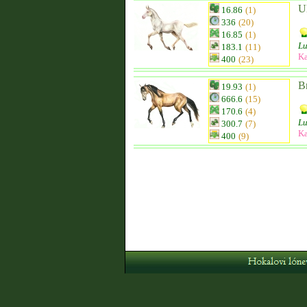
U
16.86
(1)
336
(20)
16.85
(1)
Lu
183.1
(11)
Ka
400
(23)
B
19.93
(1)
666.6
(15)
170.6
(4)
Lu
300.7
(7)
Ka
400
(9)