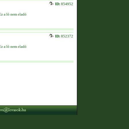
ID:
854952
Ez a ló nem eladó
ID:
852372
Ez a ló nem eladó