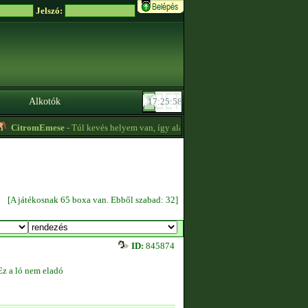
Jelszó:
Alkotók
CitromEmese
- Túl kevés helyem van, így alapáron tiéd lehetnek a lovaim. Válo
[A játékosnak 65 boxa van. Ebből szabad: 32]
ID:
845874
Ez a ló nem eladó