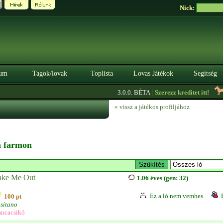
Nick:
um
Tagok/lovak
Toplista
Lovas Játékok
Segítség
|
3.0.0. BÉTA
Szerezz kreditet itt!
« vissz a játékos profiljához
 a farmon
ake Me Out
1.06 éves (gen: 32)
Ez a ló nem vemhes
100 pt
sitano
ncacsikó