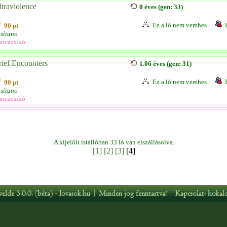
ltraviolence
0 éves (gen: 33)
Ez a ló nem vemhes
90 pt
sitano
ncacsikó
rief Encounters
1.06 éves (gen: 31)
Ez a ló nem vemhes
90 pt
sitano
ncacsikó
A kijelölt istállóban 33 ló van elszállásolva.
[1]
[2]
[3]
[4]