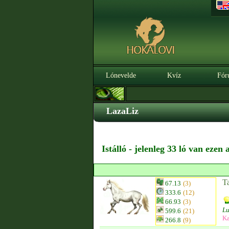
Lónevelde
Kvíz
Fór
LazaLiz
Istálló - jelenleg 33 ló van ezen
T
67.13
(3)
333.6
(12)
66.93
(3)
Lu
599.6
(21)
Ka
266.8
(9)