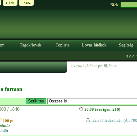
Nick:
um
Tagok/lovak
Toplista
Lovas Játékok
Segítség
3.0.0. B
« vissz a játékos profiljához
n a farmon
000 / 1840
30.08 éves (gen: 216)
Ez a ló fedezőmén (Ár: 70
100 pt
ndalúz
sődör