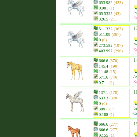
653.982
(423)
0.001
(1)
P
65.5355
(43)
K
326.5
(211)
1
511.332
(367)
511.09
(367)
0
(0)
P
273.582
(197)
K
403.997
(290)
1
666.6
(870)
145.4
(190)
11.48
(15)
A
571.6
(746)
K
0.711
(1)
1
137.1
(178)
633.3
(820)
0
(0)
U
399
(517)
C
0.188
(1)
1
666.6
(277)
666.6
(277)
0.155
(1)