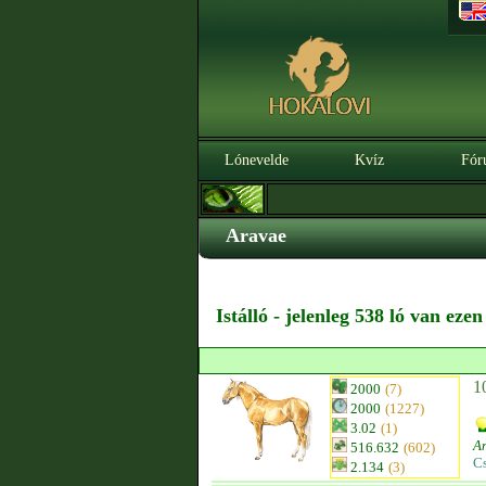
Lónevelde
Kvíz
Fór
Aravae
Istálló - jelenleg 538 ló van eze
1
2000
(7)
2000
(1227)
3.02
(1)
A
516.632
(602)
C
2.134
(3)