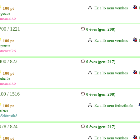
Ez a ló nem vemhes
100 pt
egazus
ancacsikó
700 / 1221
0 éves (gen: 208)
Ez a ló nem vemhes
100 pt
egazus
ancacsikó
400 / 822
0 éves (gen: 217)
Ez a ló nem vemhes
100 pt
ndalúz
ancacsikó
100 / 1516
0 éves (gen: 208)
Ez a ló nem fedezőmén
100 pt
nizus
sődörcsikó
978 / 824
0 éves (gen: 217)
Ez a ló nem vemhes
100 pt