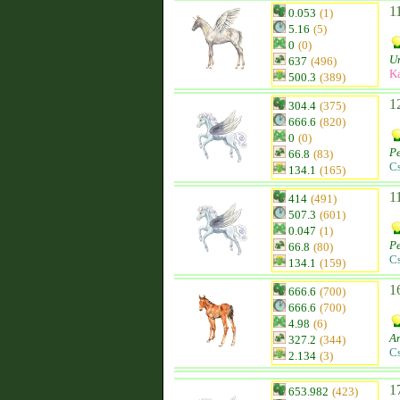
1
0.053
(1)
5.16
(5)
0
(0)
U
637
(496)
K
500.3
(389)
1
304.4
(375)
666.6
(820)
0
(0)
P
66.8
(83)
C
134.1
(165)
1
414
(491)
507.3
(601)
0.047
(1)
P
66.8
(80)
C
134.1
(159)
1
666.6
(700)
666.6
(700)
4.98
(6)
A
327.2
(344)
C
2.134
(3)
1
653.982
(423)