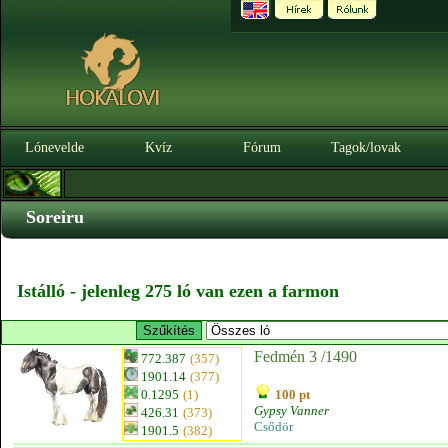
Lónevelde
Kvíz
Fórum
Tagok/lovak
Soreiru
Istálló - jelenleg 275 ló van ezen a farmon
Fedmén 3 /1490
772.387
(357)
1901.14
(377)
0.1295
(1)
100 pt
Gypsy Vanner
426.31
(373)
Csődör
1901.5
(382)