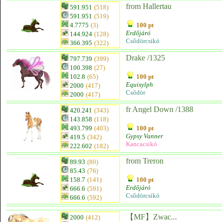
from Hallertau
591.951
(518)
591.951
(519)
4.7775
(3)
100 pt
Erdőjáró
144.924
(128)
Csődörcsikó
366.395
(322)
Drake /1325
797.739
(399)
100.398
(27)
102.8
(65)
100 pt
Equisylph
2000
(417)
Csődör
2000
(417)
fr Angel Down /1388
420.241
(343)
143.858
(118)
493.799
(403)
100 pt
Gypsy Vanner
419.5
(342)
Kancacsikó
222.602
(182)
from Treron
89.93
(80)
85.43
(76)
158.7
(141)
100 pt
Erdőjáró
666.6
(591)
Csődörcsikó
666.6
(592)
【MF】Zwac...
2000
(412)