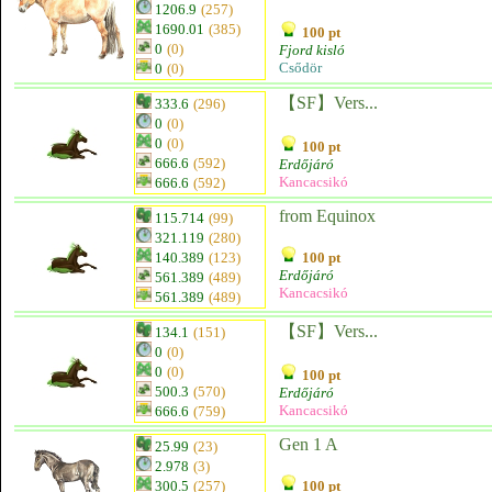
1206.9
(257)
1690.01
(385)
100 pt
0
(0)
Fjord kisló
Csődör
0
(0)
【SF】Vers...
333.6
(296)
0
(0)
0
(0)
100 pt
666.6
(592)
Erdőjáró
Kancacsikó
666.6
(592)
from Equinox
115.714
(99)
321.119
(280)
140.389
(123)
100 pt
Erdőjáró
561.389
(489)
Kancacsikó
561.389
(489)
【SF】Vers...
134.1
(151)
0
(0)
0
(0)
100 pt
500.3
(570)
Erdőjáró
Kancacsikó
666.6
(759)
Gen 1 A
25.99
(23)
2.978
(3)
300.5
(257)
100 pt