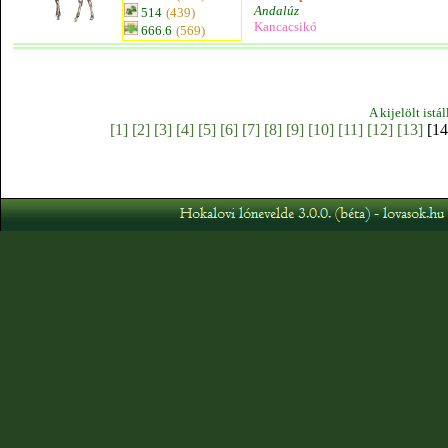
Andalúz
514
(439)
Kancacsikó
666.6
(569)
A kijelölt istá
[1]
[2]
[3]
[4]
[5]
[6]
[7]
[8]
[9]
[10]
[11]
[12]
[13]
[14