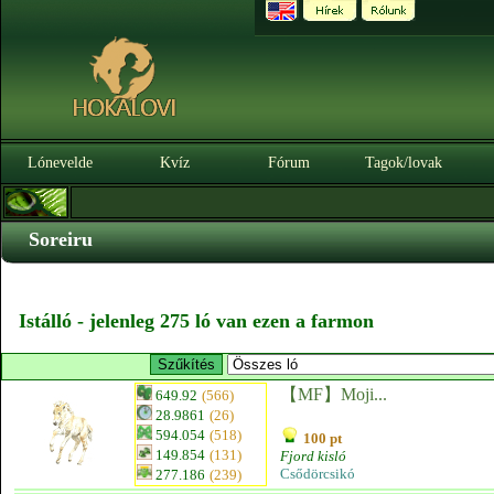
Lónevelde
Kvíz
Fórum
Tagok/lovak
Soreiru
Istálló - jelenleg 275 ló van ezen a farmon
【MF】Moji...
649.92
(566)
28.9861
(26)
594.054
(518)
100 pt
149.854
(131)
Fjord kisló
Csődörcsikó
277.186
(239)