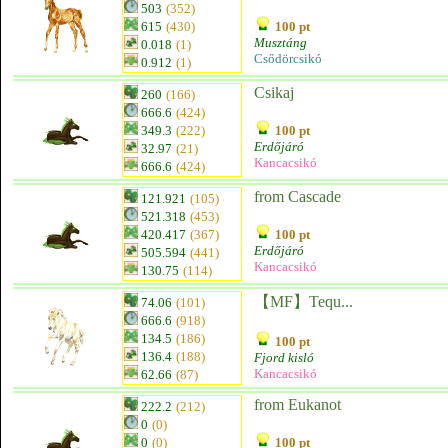
503
(352)
615
(430)
100 pt
Musztáng
0.018
(1)
Csődörcsikó
0.912
(1)
Csikaj
260
(166)
666.6
(424)
349.3
(222)
100 pt
Erdőjáró
32.97
(21)
Kancacsikó
666.6
(424)
from Cascade
121.921
(105)
521.318
(453)
420.417
(367)
100 pt
Erdőjáró
505.594
(441)
Kancacsikó
130.75
(114)
【MF】Tequ...
74.06
(101)
666.6
(918)
134.5
(186)
100 pt
136.4
(188)
Fjord kisló
Kancacsikó
62.66
(87)
from Eukanot
222.2
(212)
0
(0)
0
(0)
100 pt