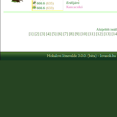
Erdőjáró
666.6
(635)
Kancacsikó
666.6
(633)
A kijelölt istá
[1]
[2]
[3]
[4]
[5]
[6]
[7]
[8]
[9]
[10]
[11]
[12]
[13]
[14