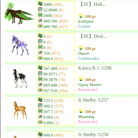
【SF】Hall...
2000
(265)
22.8068
(0)
2000
(362)
100 pt
489.766
(426)
Erdőjáró
Csődör
489.766
(427)
【SF】Desf...
0
(0)
0
(0)
0
(0)
100 pt
334
(457)
Öszvér
Csődörcsikó
666.6
(912)
Kanca B 1 /1298
567.489
(433)
99.9571
(77)
99.3879
(76)
100 pt
Gypsy Vanner
665.648
(508)
Kancacsikó
267.518
(204)
fr Shelby /1257
133.3
(239)
300.2
(537)
267.7
(479)
100 pt
Musztáng
0.065
(1)
Kancacsikó
0.004
(1)
fr Shelby /1250
666.6
(466)