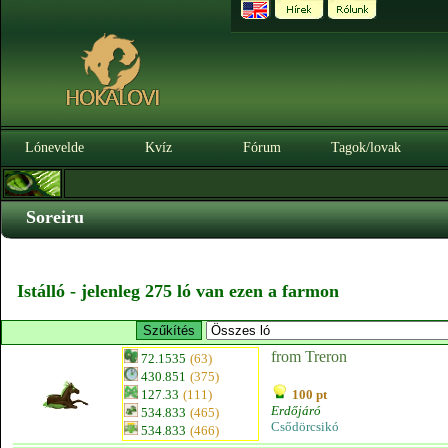
Lónevelde
Kvíz
Fórum
Tagok/lovak
Soreiru
Istálló - jelenleg 275 ló van ezen a farmon
from Treron
72.1535
(63)
430.851
(375)
127.33
(111)
100 pt
Erdőjáró
534.833
(465)
Csődörcsikó
534.833
(466)