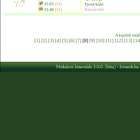
35.03
(33)
Fjord kisló
Kancacsikó
33.46
(32)
A kijelölt istá
[1]
[2]
[3]
[4]
[5]
[6]
[7]
[8]
[9]
[10]
[11]
[12]
[13]
[14