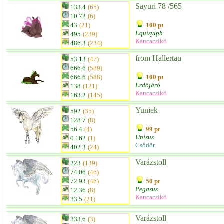
Sayuri 78 /565
133.4
(65)
10.72
(6)
43
(21)
100 pt
Equisylph
495
(239)
Kancacsikó
486.3
(234)
from Hallertau
53.13
(47)
666.6
(589)
666.6
(588)
100 pt
Erdőjáró
138
(121)
Kancacsikó
163.2
(145)
Yuniek
592
(35)
128.7
(8)
56.4
(4)
99 pt
Unizus
0.162
(1)
Csődör
402.3
(24)
Varázstoll
223
(139)
74.06
(46)
72.93
(46)
50 pt
Pegazus
12.36
(8)
Kancacsikó
33.5
(21)
Varázstoll
333.6
(3)