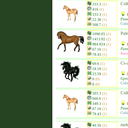
Csi
333.3
(1)
416
(1)
333.3
(1)
Paso
22.38
(1)
Csőd
308.7
(1)
Pale
1096.05
(1)
1413.92
(2)
984.924
(1)
Paso
67.16
(1)
Kan
78.43
(1)
Cs-
69.6
(1)
18.18
(1)
25.59
(1)
Gytr
0
(0)
Csőd
0
(0)
Csi
505.3
(1)
666.6
(1)
349.3
(1)
Paso
67.16
(1)
Csőd
78.43
(1)
me
46.56
(1)