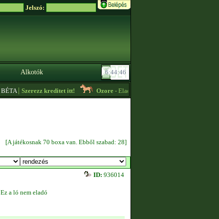
Jelszó:
Alkotók
|
BÉTA
Szerezz kreditet itt!
Ozore
- Eladó 1800+thps Tennessee Walker csik
[A játékosnak 70 boxa van. Ebből szabad: 28]
ID:
936014
Ez a ló nem eladó