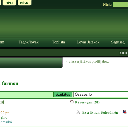
Nick:
um
Tagok/lovak
Toplista
Lovas Játékok
Segítség
3.0.0. 
« vissz a játékos profiljához
 a farmon
kaj
0 éves (gen: 20)
Ez a ló nem fedezőmén
100 pt
 fino
örcsikó