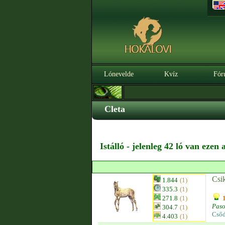
Lónevelde
Kvíz
Fór
Cleta
Istálló - jelenleg 42 ló van ezen
Csi
1.844
(1)
335.3
(1)
271.8
(1)
Paso
304.7
(1)
Csőd
4.403
(1)