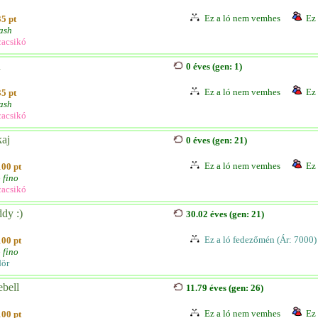
Ez a ló nem vemhes
Ez 
35 pt
ash
acsikó
h
0 éves (gen: 1)
Ez a ló nem vemhes
Ez 
35 pt
ash
acsikó
kaj
0 éves (gen: 21)
Ez a ló nem vemhes
Ez 
100 pt
 fino
acsikó
dy :)
30.02 éves (gen: 21)
Ez a ló fedezőmén (Ár: 7000)
100 pt
 fino
ör
ebell
11.79 éves (gen: 26)
Ez a ló nem vemhes
Ez 
100 pt