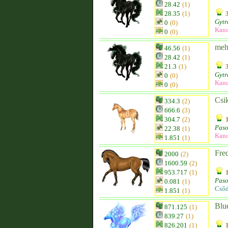
28.42
(1)
28.35
(1)
Gytr
0
(0)
Kanc
0
(0)
me
46.56
(1)
28.42
(1)
21.3
(1)
Gytr
0
(0)
Kanc
0
(0)
Csi
334.3
(2)
666.6
(3)
304.7
(2)
Paso
22.38
(1)
Kanc
1.851
(1)
Fred
2000
(2)
1600.59
(2)
953.717
(1)
Paso
0.081
(1)
Csőd
1.851
(1)
Blu
871.125
(1)
839.27
(1)
826.201
(1)