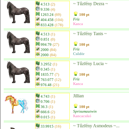
~ Tűzfény Dezra ~
4.513
(2)
9.336
(4)
1263.24
(69)
100 pt
Fríz
404.458
(104)
Kanca
833.428
(178)
~ Tűzfény Tanis ~
4.513
(1)
0.851
(0)
994.79
(27)
100 pt
Fríz
2000
(84)
Csődör
2000
(84)
~ Tűzfény Lucia ~
3.2952
(1)
0.345
(1)
1835.77
(7)
100 pt
Fríz
763.077
(12)
Kanca
976.48
(21)
Jillian
4.743
(1)
0.706
(1)
36.3
(1)
100 pt
Sprisumautwin
666.6
(2)
Kancacsikó
0.015
(1)
~ Tűzfény Asmodeus ~...
33.9915
(16)