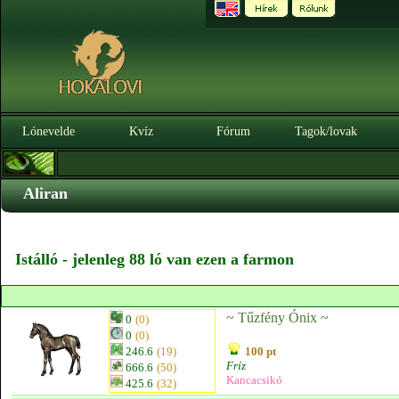
Lónevelde
Kvíz
Fórum
Tagok/lovak
Aliran
Istálló - jelenleg 88 ló van ezen a farmon
~ Tűzfény Ónix ~
0
(0)
0
(0)
246.6
(19)
100 pt
Fríz
666.6
(50)
Kancacsikó
425.6
(32)