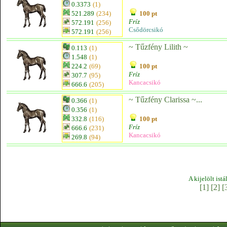
0.3373
(1)
521.289
(234)
100 pt
Fríz
572.191
(256)
Csődörcsikó
572.191
(256)
~ Tűzfény Lilith ~
0.113
(1)
1.548
(1)
224.2
(69)
100 pt
Fríz
307.7
(95)
Kancacsikó
666.6
(205)
~ Tűzfény Clarissa ~...
0.366
(1)
0.356
(1)
332.8
(116)
100 pt
Fríz
666.6
(231)
Kancacsikó
269.8
(94)
A kijelölt ist
[1]
[2]
[